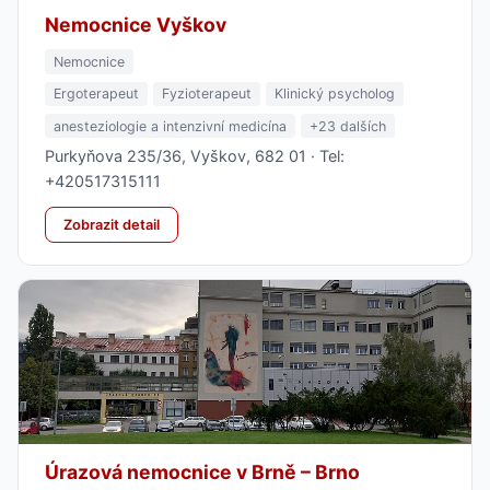
Nemocnice Vyškov
Nemocnice
Ergoterapeut
Fyzioterapeut
Klinický psycholog
anesteziologie a intenzivní medicína
+23 dalších
Purkyňova 235/36, Vyškov, 682 01 · Tel:
+420517315111
Zobrazit detail
Úrazová nemocnice v Brně – Brno