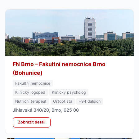
FN Brno – Fakultní nemocnice Brno
(Bohunice)
Fakultní nemocnice
Klinický logoped
Klinický psycholog
Nutriční terapeut
Ortoptista
+94 dalších
Jihlavská 340/20, Brno, 625 00
Zobrazit detail