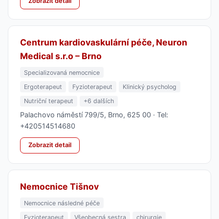
Zobrazit detail
Centrum kardiovaskulární péče, Neuron
Medical s.r.o – Brno
Specializovaná nemocnice
Ergoterapeut
Fyzioterapeut
Klinický psycholog
Nutriční terapeut
+6 dalších
Palachovo náměstí 799/5, Brno, 625 00 · Tel:
+420514514680
Zobrazit detail
Nemocnice Tišnov
Nemocnice následné péče
Fyzioterapeut
Všeobecná sestra
chirurgie