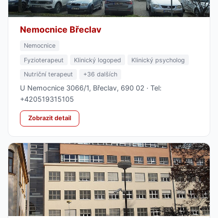
Nemocnice Břeclav
Nemocnice
Fyzioterapeut
Klinický logoped
Klinický psycholog
Nutriční terapeut
+36 dalších
U Nemocnice 3066/1, Břeclav, 690 02 · Tel:
+420519315105
Zobrazit detail