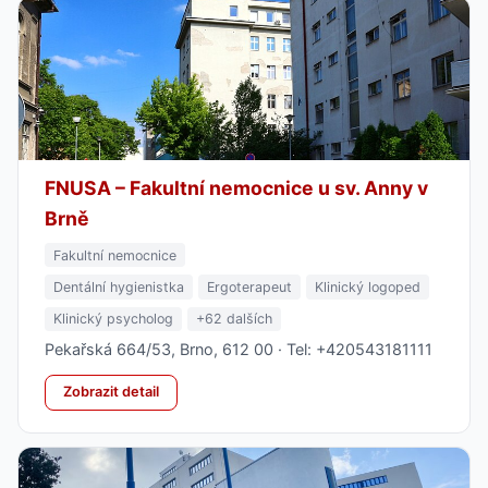
FNUSA – Fakultní nemocnice u sv. Anny v
Brně
Fakultní nemocnice
Dentální hygienistka
Ergoterapeut
Klinický logoped
Klinický psycholog
+62 dalších
Pekařská 664/53, Brno, 612 00 · Tel: +420543181111
Zobrazit detail