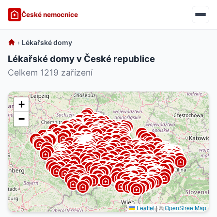
České nemocnice
›
Lékařské domy
Lékařské domy v České republice
Celkem 1219 zařízení
+
−
Leaflet
|
©
OpenStreetMap