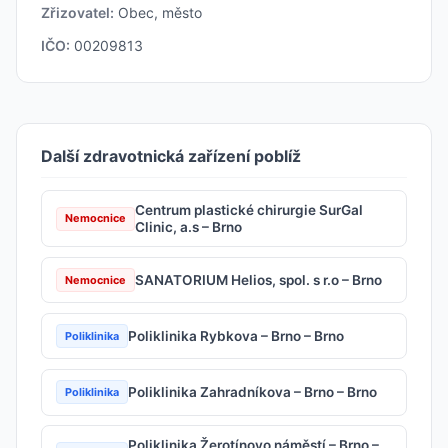
Zřizovatel:
Obec, město
IČO:
00209813
Další zdravotnická zařízení poblíž
Centrum plastické chirurgie SurGal
Nemocnice
Clinic, a.s – Brno
SANATORIUM Helios, spol. s r.o – Brno
Nemocnice
Poliklinika Rybkova – Brno – Brno
Poliklinika
Poliklinika Zahradníkova – Brno – Brno
Poliklinika
Poliklinika Žerotínovo náměstí – Brno –