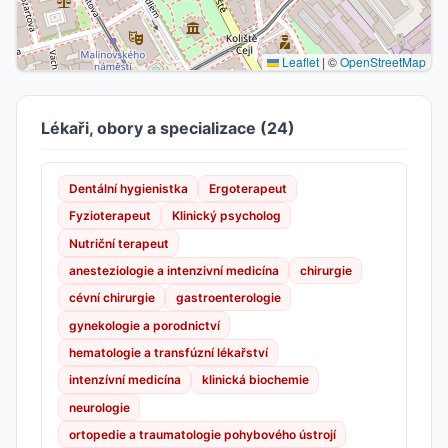
Leaflet
|
©
OpenStreetMap
Lékaři, obory a specializace (24)
Dentální hygienistka
Ergoterapeut
Fyzioterapeut
Klinický psycholog
Nutriční terapeut
anesteziologie a intenzivní medicína
chirurgie
cévní chirurgie
gastroenterologie
gynekologie a porodnictví
hematologie a transfúzní lékařství
intenzívní medicína
klinická biochemie
neurologie
ortopedie a traumatologie pohybového ústrojí