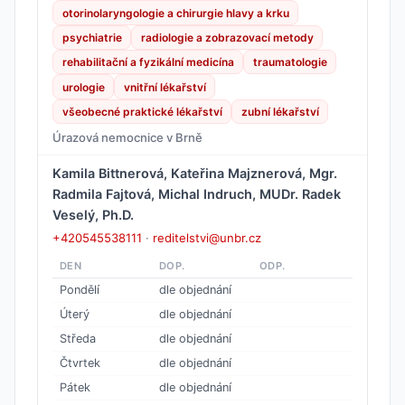
otorinolaryngologie a chirurgie hlavy a krku
psychiatrie
radiologie a zobrazovací metody
rehabilitační a fyzikální medicína
traumatologie
urologie
vnitřní lékařství
všeobecné praktické lékařství
zubní lékařství
Úrazová nemocnice v Brně
Kamila Bittnerová, Kateřina Majznerová, Mgr.
Radmila Fajtová, Michal Indruch, MUDr. Radek
Veselý, Ph.D.
+420545538111
·
reditelstvi@unbr.cz
DEN
DOP.
ODP.
Pondělí
dle objednání
Úterý
dle objednání
Středa
dle objednání
Čtvrtek
dle objednání
Pátek
dle objednání