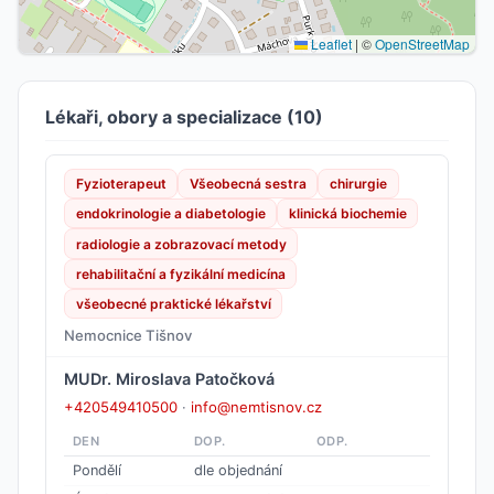
Leaflet
|
©
OpenStreetMap
Lékaři, obory a specializace (10)
Fyzioterapeut
Všeobecná sestra
chirurgie
endokrinologie a diabetologie
klinická biochemie
radiologie a zobrazovací metody
rehabilitační a fyzikální medicína
všeobecné praktické lékařství
Nemocnice Tišnov
MUDr. Miroslava Patočková
+420549410500
·
info@nemtisnov.cz
DEN
DOP.
ODP.
Pondělí
dle objednání