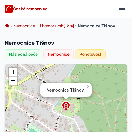
České nemocnice
›
Nemocnice
›
Jihomoravský kraj
›
Nemocnice Tišnov
Nemocnice Tišnov
Následná péče
Nemocnice
Pohotovost
+
−
×
Nemocnice Tišnov