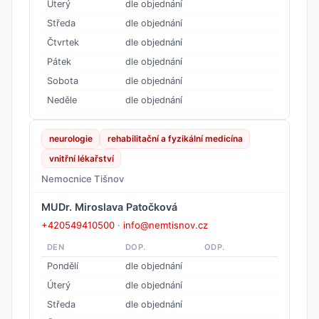
Úterý
dle objednání
Středa
dle objednání
Čtvrtek
dle objednání
Pátek
dle objednání
Sobota
dle objednání
Neděle
dle objednání
neurologie
rehabilitační a fyzikální medicína
vnitřní lékařství
Nemocnice Tišnov
MUDr. Miroslava Patočková
+420549410500
·
info@nemtisnov.cz
DEN
DOP.
ODP.
Pondělí
dle objednání
Úterý
dle objednání
Středa
dle objednání