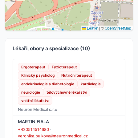
Leaflet
|
©
OpenStreetMap
Lékaři, obory a specializace (10)
Ergoterapeut
Fyzioterapeut
Klinický psycholog
Nutriční terapeut
endokrinologie a diabetologie
kardiologie
neurologie
tělovýchovné lékařství
vnitřní lékařství
Neuron Medical s.r.o
MARTIN FIALA
+420514514680
·
veronika.bulkova@neuronmedical.cz