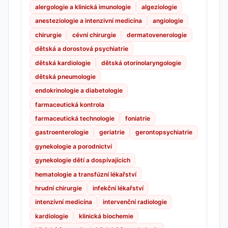
alergologie a klinická imunologie
algeziologie
anesteziologie a intenzivní medicína
angiologie
chirurgie
cévní chirurgie
dermatovenerologie
dětská a dorostová psychiatrie
dětská kardiologie
dětská otorinolaryngologie
dětská pneumologie
endokrinologie a diabetologie
farmaceutická kontrola
farmaceutická technologie
foniatrie
gastroenterologie
geriatrie
gerontopsychiatrie
gynekologie a porodnictví
gynekologie dětí a dospívajících
hematologie a transfúzní lékařství
hrudní chirurgie
infekční lékařství
intenzívní medicína
intervenční radiologie
kardiologie
klinická biochemie