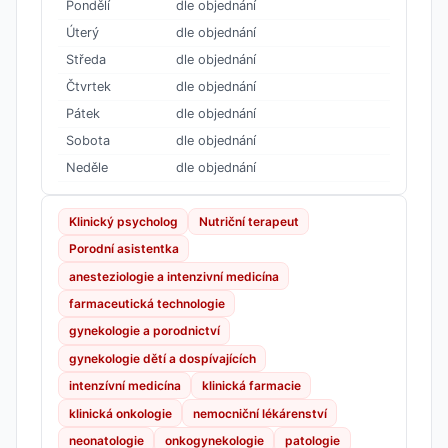
Pondělí
dle objednání
Úterý
dle objednání
Středa
dle objednání
Čtvrtek
dle objednání
Pátek
dle objednání
Sobota
dle objednání
Neděle
dle objednání
Klinický psycholog
Nutriční terapeut
Porodní asistentka
anesteziologie a intenzivní medicína
farmaceutická technologie
gynekologie a porodnictví
gynekologie dětí a dospívajících
intenzívní medicína
klinická farmacie
klinická onkologie
nemocniční lékárenství
neonatologie
onkogynekologie
patologie