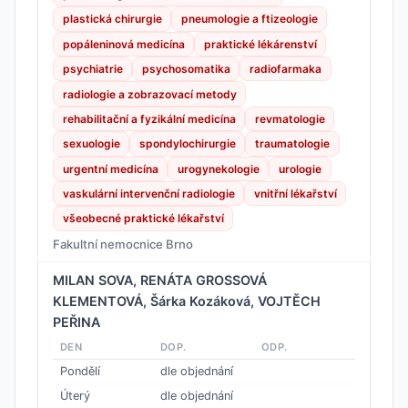
plastická chirurgie
pneumologie a ftizeologie
popáleninová medicína
praktické lékárenství
psychiatrie
psychosomatika
radiofarmaka
radiologie a zobrazovací metody
rehabilitační a fyzikální medicína
revmatologie
sexuologie
spondylochirurgie
traumatologie
urgentní medicína
urogynekologie
urologie
vaskulární intervenční radiologie
vnitřní lékařství
všeobecné praktické lékařství
Fakultní nemocnice Brno
MILAN SOVA, RENÁTA GROSSOVÁ
KLEMENTOVÁ, Šárka Kozáková, VOJTĚCH
PEŘINA
DEN
DOP.
ODP.
Pondělí
dle objednání
Úterý
dle objednání