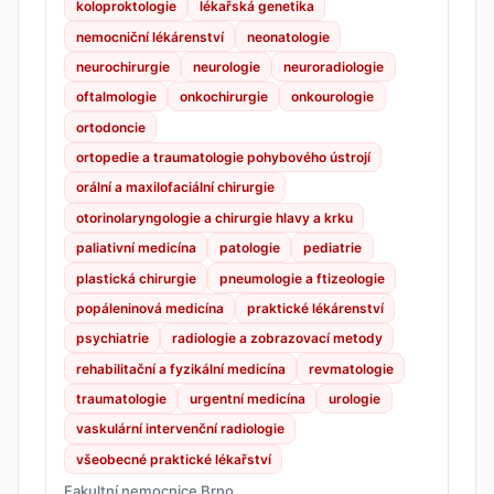
koloproktologie
lékařská genetika
nemocniční lékárenství
neonatologie
neurochirurgie
neurologie
neuroradiologie
oftalmologie
onkochirurgie
onkourologie
ortodoncie
ortopedie a traumatologie pohybového ústrojí
orální a maxilofaciální chirurgie
otorinolaryngologie a chirurgie hlavy a krku
paliativní medicína
patologie
pediatrie
plastická chirurgie
pneumologie a ftizeologie
popáleninová medicína
praktické lékárenství
psychiatrie
radiologie a zobrazovací metody
rehabilitační a fyzikální medicína
revmatologie
traumatologie
urgentní medicína
urologie
vaskulární intervenční radiologie
všeobecné praktické lékařství
Fakultní nemocnice Brno