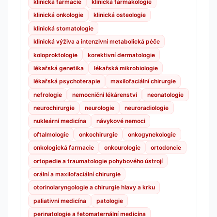
klinická farmacie
klinická farmakologie
klinická onkologie
klinická osteologie
klinická stomatologie
klinická výživa a intenzivní metabolická péče
koloproktologie
korektivní dermatologie
lékařská genetika
lékařská mikrobiologie
lékařská psychoterapie
maxilofaciální chirurgie
nefrologie
nemocniční lékárenství
neonatologie
neurochirurgie
neurologie
neuroradiologie
nukleární medicína
návykové nemoci
oftalmologie
onkochirurgie
onkogynekologie
onkologická farmacie
onkourologie
ortodoncie
ortopedie a traumatologie pohybového ústrojí
orální a maxilofaciální chirurgie
otorinolaryngologie a chirurgie hlavy a krku
paliativní medicína
patologie
perinatologie a fetomaternální medicína