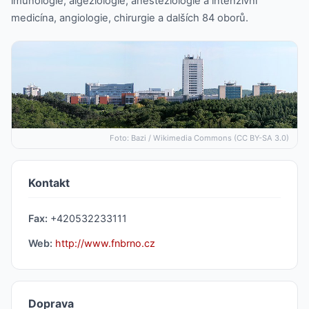
imunologie, algeziologie, anesteziologie a intenzivní
medicína, angiologie, chirurgie a dalších 84 oborů.
Foto: Bazi / Wikimedia Commons (CC BY-SA 3.0)
Kontakt
Fax:
+420532233111
Web:
http://www.fnbrno.cz
Doprava