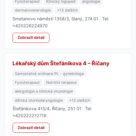
Fyzioterapeut
Klinický logoped
angiologie
dermatovenerologie
+13 dalších
Smetanovo náměstí 1358/3, Slaný, 274 01 · Tel:
+420226224970
Zobrazit detail
Lékařský dům Štefánikova 4 – Říčany
Samostatná ordinace PL - gynekologa
Fyzioterapeut
Nutriční terapeut
alergologie a klinická imunologie
dětská otorinolaryngologie
+13 dalších
Štefánikova 415/4, Říčany, 251 01 · Tel:
+420222212718
Zobrazit detail