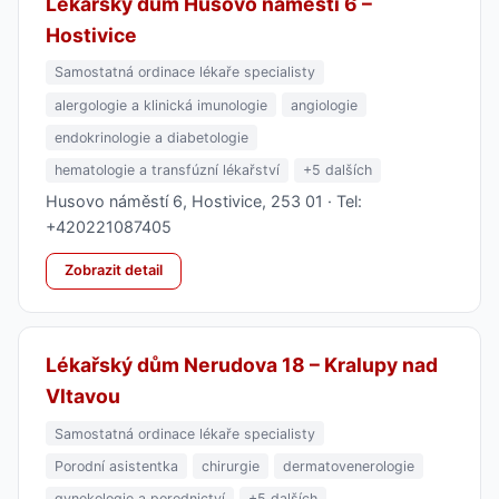
Lékařský dům Husovo náměstí 6 –
Hostivice
Samostatná ordinace lékaře specialisty
alergologie a klinická imunologie
angiologie
endokrinologie a diabetologie
hematologie a transfúzní lékařství
+5 dalších
Husovo náměstí 6, Hostivice, 253 01 · Tel:
+420221087405
Zobrazit detail
Lékařský dům Nerudova 18 – Kralupy nad
Vltavou
Samostatná ordinace lékaře specialisty
Porodní asistentka
chirurgie
dermatovenerologie
gynekologie a porodnictví
+5 dalších