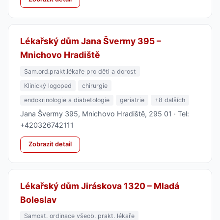
Lékařský dům Jana Švermy 395 –
Mnichovo Hradiště
Sam.ord.prakt.lékaře pro děti a dorost
Klinický logoped
chirurgie
endokrinologie a diabetologie
geriatrie
+8 dalších
Jana Švermy 395, Mnichovo Hradiště, 295 01 · Tel:
+420326742111
Zobrazit detail
Lékařský dům Jiráskova 1320 – Mladá
Boleslav
Samost. ordinace všeob. prakt. lékaře