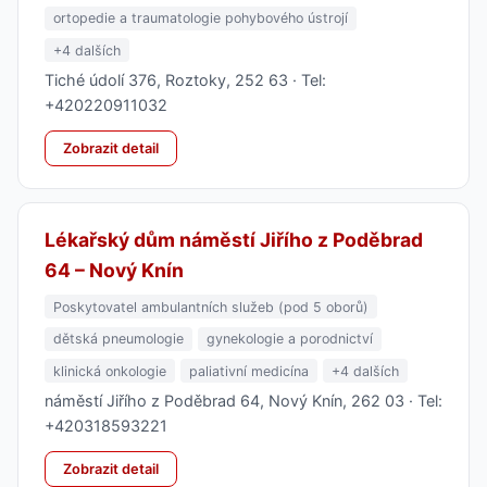
ortopedie a traumatologie pohybového ústrojí
+4 dalších
Tiché údolí 376, Roztoky, 252 63 · Tel:
+420220911032
Zobrazit detail
Lékařský dům náměstí Jiřího z Poděbrad
64 – Nový Knín
Poskytovatel ambulantních služeb (pod 5 oborů)
dětská pneumologie
gynekologie a porodnictví
klinická onkologie
paliativní medicína
+4 dalších
náměstí Jiřího z Poděbrad 64, Nový Knín, 262 03 · Tel:
+420318593221
Zobrazit detail