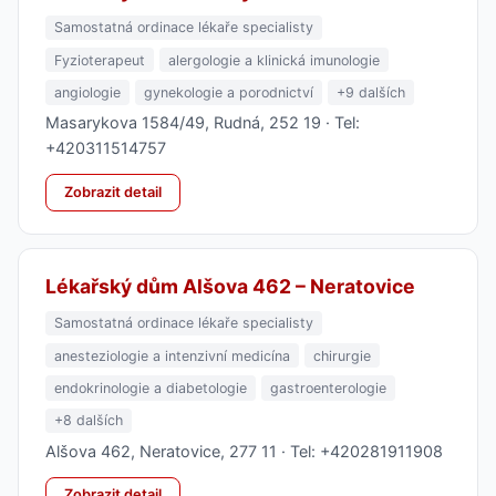
Samostatná ordinace lékaře specialisty
Fyzioterapeut
alergologie a klinická imunologie
angiologie
gynekologie a porodnictví
+9 dalších
Masarykova 1584/49, Rudná, 252 19 · Tel:
+420311514757
Zobrazit detail
Lékařský dům Alšova 462 – Neratovice
Samostatná ordinace lékaře specialisty
anesteziologie a intenzivní medicína
chirurgie
endokrinologie a diabetologie
gastroenterologie
+8 dalších
Alšova 462, Neratovice, 277 11 · Tel: +420281911908
Zobrazit detail