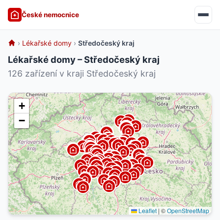
České nemocnice
›
Lékařské domy
›
Středočeský kraj
Lékařské domy – Středočeský kraj
126 zařízení v kraji Středočeský kraj
+
−
Leaflet
|
©
OpenStreetMap