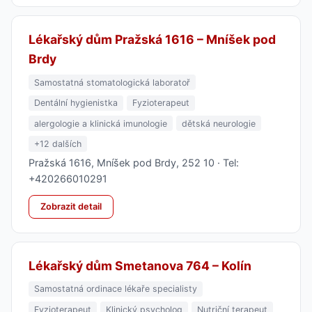
Lékařský dům Pražská 1616 – Mníšek pod
Brdy
Samostatná stomatologická laboratoř
Dentální hygienistka
Fyzioterapeut
alergologie a klinická imunologie
dětská neurologie
+12 dalších
Pražská 1616, Mníšek pod Brdy, 252 10 · Tel:
+420266010291
Zobrazit detail
Lékařský dům Smetanova 764 – Kolín
Samostatná ordinace lékaře specialisty
Fyzioterapeut
Klinický psycholog
Nutriční terapeut