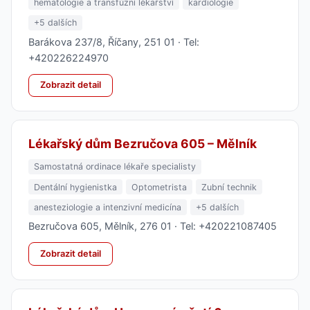
hematologie a transfúzní lékařství
kardiologie
+5 dalších
Barákova 237/8, Říčany, 251 01 · Tel:
+420226224970
Zobrazit detail
Lékařský dům Bezručova 605 – Mělník
Samostatná ordinace lékaře specialisty
Dentální hygienistka
Optometrista
Zubní technik
anesteziologie a intenzivní medicína
+5 dalších
Bezručova 605, Mělník, 276 01 · Tel: +420221087405
Zobrazit detail