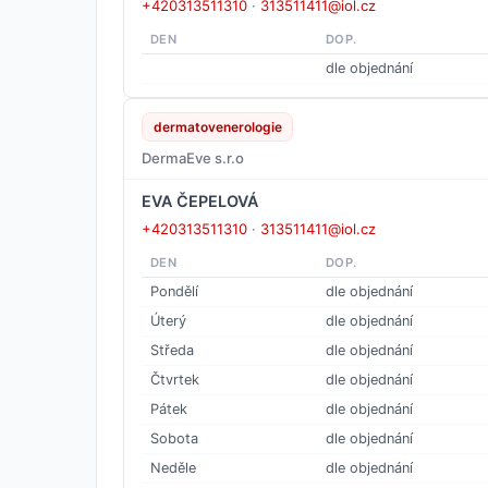
+420313511310
·
313511411@iol.cz
DEN
DOP.
dle objednání
dermatovenerologie
DermaEve s.r.o
EVA ČEPELOVÁ
+420313511310
·
313511411@iol.cz
DEN
DOP.
Pondělí
dle objednání
Úterý
dle objednání
Středa
dle objednání
Čtvrtek
dle objednání
Pátek
dle objednání
Sobota
dle objednání
Neděle
dle objednání