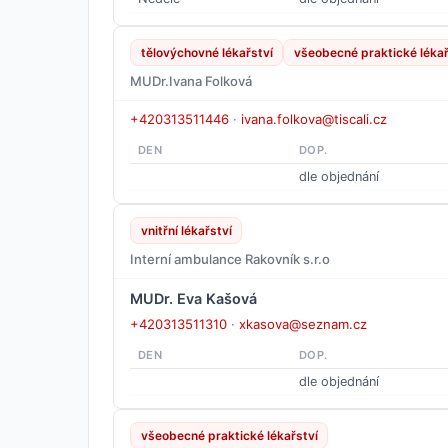
tělovýchovné lékařství
všeobecné praktické lékař
MUDr.Ivana Folková
+420313511446
·
ivana.folkova@tiscali.cz
DEN
DOP.
dle objednání
vnitřní lékařství
Interní ambulance Rakovník s.r.o
MUDr. Eva Kašová
+420313511310
·
xkasova@seznam.cz
DEN
DOP.
dle objednání
všeobecné praktické lékařství