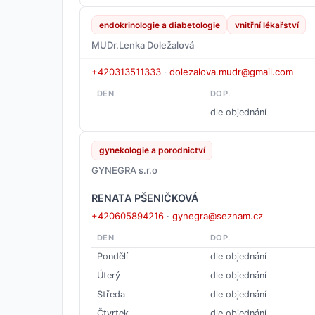
endokrinologie a diabetologie
vnitřní lékařství
MUDr.Lenka Doležalová
+420313511333
·
dolezalova.mudr@gmail.com
DEN
DOP.
dle objednání
gynekologie a porodnictví
GYNEGRA s.r.o
RENATA PŠENIČKOVÁ
+420605894216
·
gynegra@seznam.cz
DEN
DOP.
Pondělí
dle objednání
Úterý
dle objednání
Středa
dle objednání
Čtvrtek
dle objednání