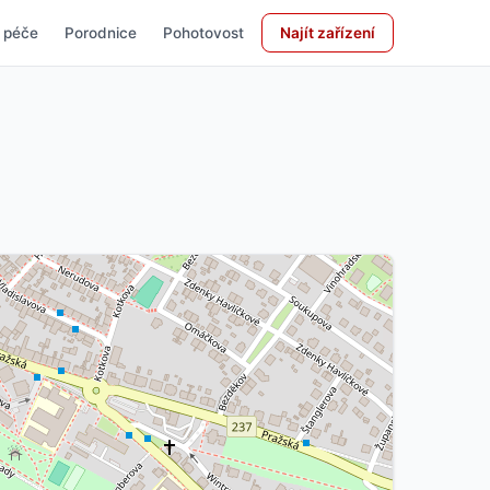
 péče
Porodnice
Pohotovost
Najít zařízení