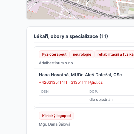
Lékaři, obory a specializace (11)
Fyzioterapeut
neurologie
rehabilitační a fyzik
Adalbertinum s.r.o
Hana Novotná, MUDr. Aleš Doležal, CSc.
+420313511411
·
313511411@iol.cz
DEN
DOP.
dle objednání
Klinický logoped
Mgr. Dana Šálová