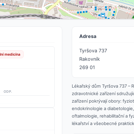
Adresa
Tyršova 737
ální medicína
Rakovník
269 01
Lékařský dům Tyršova 737 – R
ODP.
zdravotnické zařízení sdružují
zařízení pokrývají obory: fyzi
endokrinologie a diabetologie,
oftalmologie, rehabilitační a fy
lékařství a všeobecné praktick