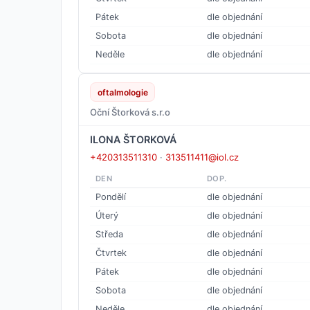
Pátek
dle objednání
Sobota
dle objednání
Neděle
dle objednání
oftalmologie
Oční Štorková s.r.o
ILONA ŠTORKOVÁ
+420313511310
·
313511411@iol.cz
DEN
DOP.
Pondělí
dle objednání
Úterý
dle objednání
Středa
dle objednání
Čtvrtek
dle objednání
Pátek
dle objednání
Sobota
dle objednání
Neděle
dle objednání