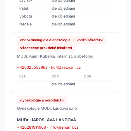
Čtvrtek
dle objednání
Pátek
dle objednání
Sobota
dle objednání
Neděle
dle objednání
endokrinologie a diabetologie
vnitřní lékařství
všeobecné praktické lékařství
MUDr. Kamil Kubelka, internist, diabetolog
+420325553663
·
ku4@seznam.cz
DEN
DOP.
ODP.
dle objednání
gynekologie a porodnictví
Gynekologie MUDr. Landová s.r.o
MUDr. JAROSLAVA LANDOVÁ
+420281911908
·
info@rehamil.cz