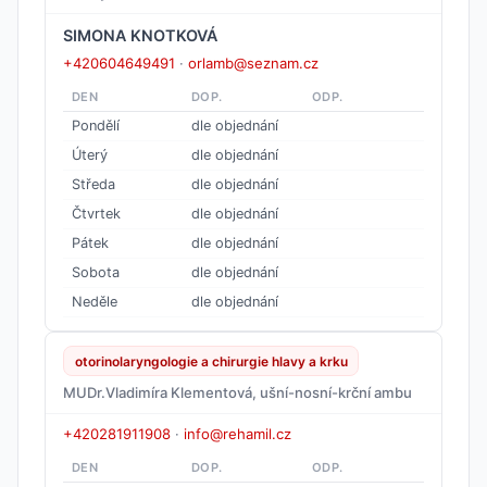
SIMONA KNOTKOVÁ
+420604649491
·
orlamb@seznam.cz
DEN
DOP.
ODP.
Pondělí
dle objednání
Úterý
dle objednání
Středa
dle objednání
Čtvrtek
dle objednání
Pátek
dle objednání
Sobota
dle objednání
Neděle
dle objednání
otorinolaryngologie a chirurgie hlavy a krku
MUDr.Vladimíra Klementová, ušní-nosní-krční ambu
+420281911908
·
info@rehamil.cz
DEN
DOP.
ODP.