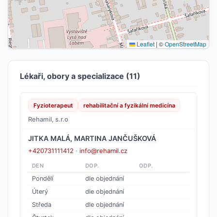
Leaflet
|
©
OpenStreetMap
Lékaři, obory a specializace (11)
Fyzioterapeut
rehabilitační a fyzikální medicína
Rehamil, s.r.o
JITKA MALÁ, MARTINA JANČUŠKOVÁ
+420731111412
·
info@rehamil.cz
DEN
DOP.
ODP.
Pondělí
dle objednání
Úterý
dle objednání
Středa
dle objednání