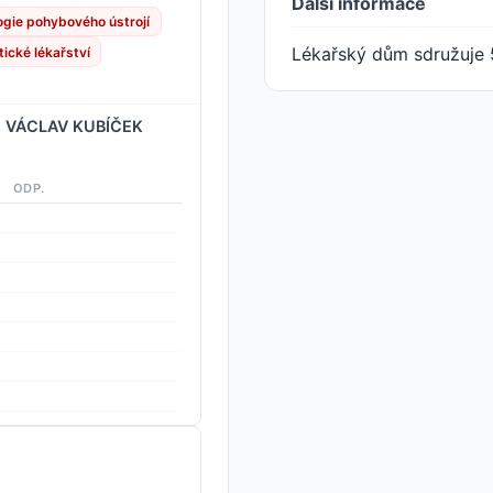
Další informace
ogie pohybového ústrojí
Lékařský dům sdružuje 
ické lékařství
, VÁCLAV KUBÍČEK
ODP.