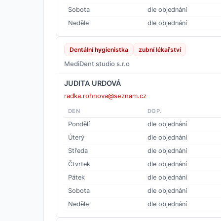
Sobota
dle objednání
Neděle
dle objednání
Dentální hygienistka
zubní lékařství
MediDent studio s.r.o
JUDITA URDOVÁ
radka.rohnova@seznam.cz
DEN
DOP.
Pondělí
dle objednání
Úterý
dle objednání
Středa
dle objednání
Čtvrtek
dle objednání
Pátek
dle objednání
Sobota
dle objednání
Neděle
dle objednání