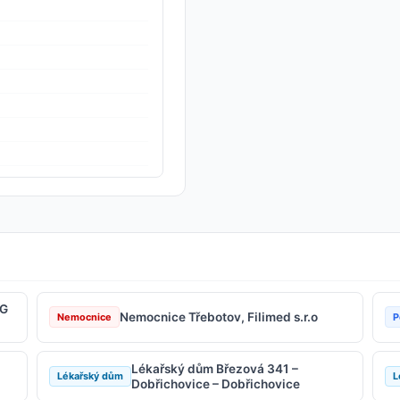
HG
Nemocnice Třebotov, Filimed s.r.o
Nemocnice
P
Lékařský dům Březová 341 –
Lékařský dům
L
Dobřichovice – Dobřichovice