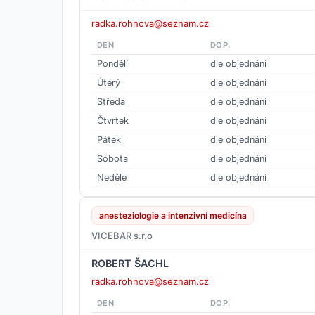
radka.rohnova@seznam.cz
DEN
DOP.
Pondělí
dle objednání
Úterý
dle objednání
Středa
dle objednání
Čtvrtek
dle objednání
Pátek
dle objednání
Sobota
dle objednání
Neděle
dle objednání
anesteziologie a intenzivní medicína
VICEBAR s.r.o
ROBERT ŠACHL
radka.rohnova@seznam.cz
DEN
DOP.