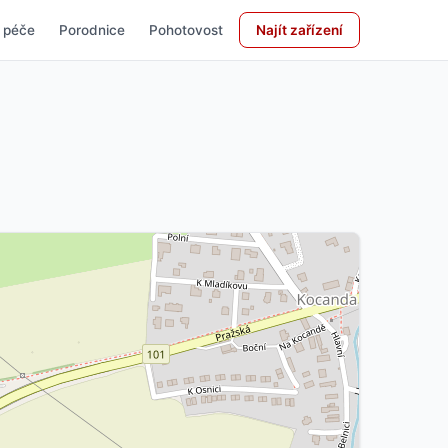
 péče
Porodnice
Pohotovost
Najít zařízení