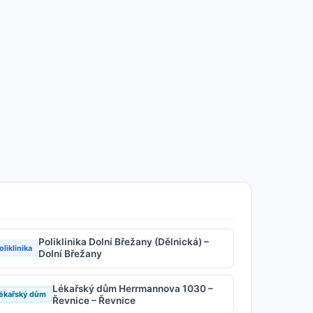
Poliklinika Dolní Břežany (Dělnická) –
oliklinika
Dolní Břežany
Lékařský dům Herrmannova 1030 –
ékařský dům
Řevnice – Řevnice