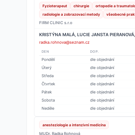
Fyzioterapeut
chirurgie
ortopedie a traumatol
radiologie a zobrazovací metody
všeobecné prakt
FIRM CLINIC s.r.o
KRISTÝNA MALÁ, LUCIE JANSTA PIERANOVÁ
radka.rohnova@seznam.cz
DEN
DOP.
Pondělí
dle objednání
Úterý
dle objednání
Středa
dle objednání
Čtvrtek
dle objednání
Pátek
dle objednání
Sobota
dle objednání
Neděle
dle objednání
anesteziologie a intenzivní medicína
MUDr. Radka Rohnová