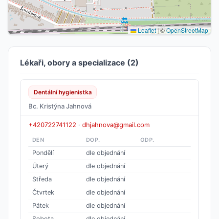
Leaflet
|
©
OpenStreetMap
Lékaři, obory a specializace (2)
Dentální hygienistka
Bc. Kristýna Jahnová
+420722741122
·
dhjahnova@gmail.com
DEN
DOP.
ODP.
Pondělí
dle objednání
Úterý
dle objednání
Středa
dle objednání
Čtvrtek
dle objednání
Pátek
dle objednání
Sobota
dle objednání