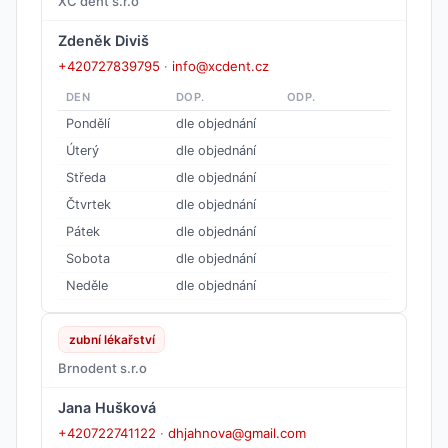
XC dent s.r.o
Zdeněk Diviš
+420727839795
·
info@xcdent.cz
DEN
DOP.
ODP.
Pondělí
dle objednání
Úterý
dle objednání
Středa
dle objednání
Čtvrtek
dle objednání
Pátek
dle objednání
Sobota
dle objednání
Neděle
dle objednání
zubní lékařství
Brnodent s.r.o
Jana Hušková
+420722741122
·
dhjahnova@gmail.com