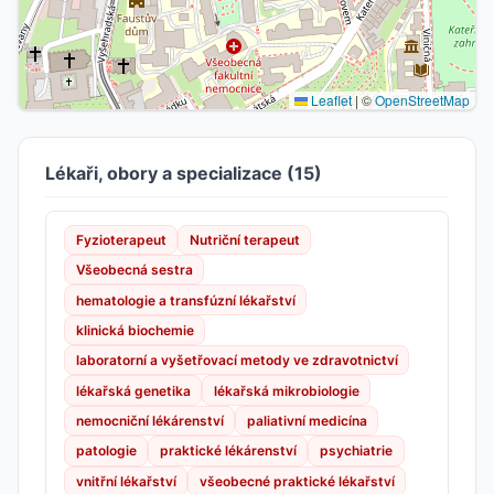
Leaflet
|
©
OpenStreetMap
Lékaři, obory a specializace (15)
Fyzioterapeut
Nutriční terapeut
Všeobecná sestra
hematologie a transfúzní lékařství
klinická biochemie
laboratorní a vyšetřovací metody ve zdravotnictví
lékařská genetika
lékařská mikrobiologie
nemocniční lékárenství
paliativní medicína
patologie
praktické lékárenství
psychiatrie
vnitřní lékařství
všeobecné praktické lékařství