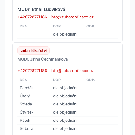
MUDr. Ethel Ludvíková
+420728771186
·
info@zubarordinace.cz
DEN
DOP.
ODP.
dle objednání
zubní lékařství
MUDr. Jiřina Čechmánková
+420728771186
·
info@zubarordinace.cz
DEN
DOP.
ODP.
Pondělí
dle objednání
Úterý
dle objednání
Středa
dle objednání
Čtvrtek
dle objednání
Pátek
dle objednání
Sobota
dle objednání