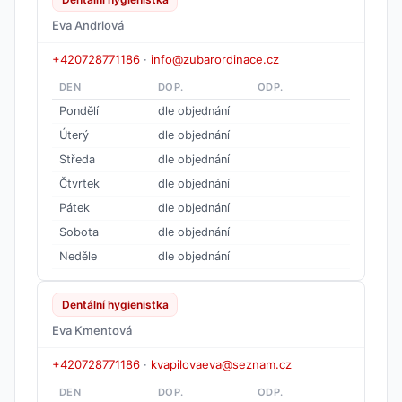
Eva Andrlová
+420728771186
·
info@zubarordinace.cz
DEN
DOP.
ODP.
Pondělí
dle objednání
Úterý
dle objednání
Středa
dle objednání
Čtvrtek
dle objednání
Pátek
dle objednání
Sobota
dle objednání
Neděle
dle objednání
Dentální hygienistka
Eva Kmentová
+420728771186
·
kvapilovaeva@seznam.cz
DEN
DOP.
ODP.