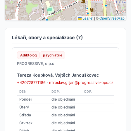
Leaflet
|
©
OpenStreetMap
Lékaři, obory a specializace (7)
Adiktolog
psychiatrie
PROGRESSIVE, o.p.s
Tereza Koubková, Vojtěch Janouškovec
+420728771186
·
miroslav.giljan@progressive-ops.cz
DEN
DOP.
ODP.
Pondělí
dle objednání
Úterý
dle objednání
Středa
dle objednání
Čtvrtek
dle objednání
Pátek
dle objednání