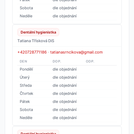
Sobota
dle objednání
Neděle
dle objednání
Dentální hygienistka
Tatiana Třísková DiS
+420728771186
·
tatianasrncikova@gmail.com
DEN
DOP.
ODP.
Pondělí
dle objednání
Úterý
dle objednání
Středa
dle objednání
Čtvrtek
dle objednání
Pátek
dle objednání
Sobota
dle objednání
Neděle
dle objednání
Dentální hygienistka