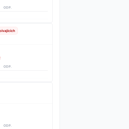
ODP.
ívajících
z
ODP.
ODP.