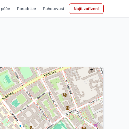
 péče
Porodnice
Pohotovost
Najít zařízení