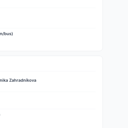
m/bus)
inika Zahradníkova
a