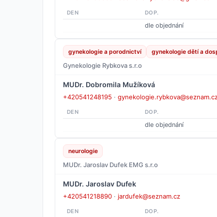
DEN
DOP.
dle objednání
gynekologie a porodnictví
gynekologie dětí a dosp
Gynekologie Rybkova s.r.o
MUDr. Dobromila Mužíková
+420541248195
·
gynekologie.rybkova@seznam.c
DEN
DOP.
dle objednání
neurologie
MUDr. Jaroslav Dufek EMG s.r.o
MUDr. Jaroslav Dufek
+420541218890
·
jardufek@seznam.cz
DEN
DOP.