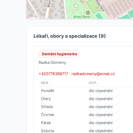
Lékaři, obory a specializace (9)
Dentální hygienistka
Radka Dömény
+420776388717
·
radkadomeny@email.cz
DEN
DOP.
Pondělí
dle objednání
Úterý
dle objednání
Středa
dle objednání
Čtvrtek
dle objednání
Pátek
dle objednání
Sobota
dle objednání