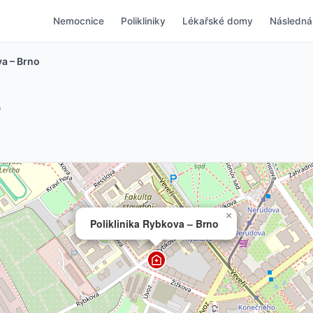
Nemocnice
Polikliniky
Lékařské domy
Následná
va – Brno
o
×
Poliklinika Rybkova – Brno