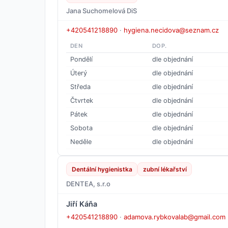
Jana Suchomelová DiS
+420541218890
·
hygiena.necidova@seznam.cz
DEN
DOP.
Pondělí
dle objednání
Úterý
dle objednání
Středa
dle objednání
Čtvrtek
dle objednání
Pátek
dle objednání
Sobota
dle objednání
Neděle
dle objednání
Dentální hygienistka
zubní lékařství
DENTEA, s.r.o
Jiří Káňa
+420541218890
·
adamova.rybkovalab@gmail.com