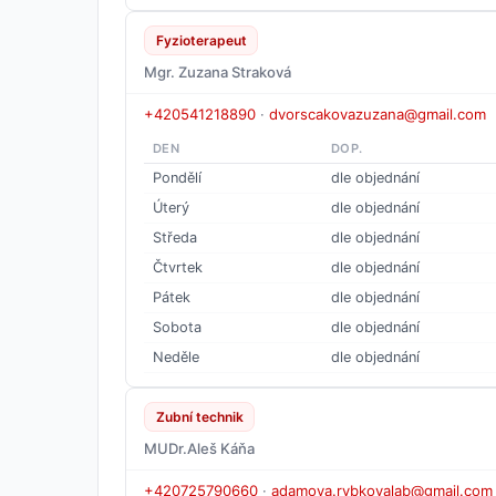
Fyzioterapeut
Mgr. Zuzana Straková
+420541218890
·
dvorscakovazuzana@gmail.com
DEN
DOP.
Pondělí
dle objednání
Úterý
dle objednání
Středa
dle objednání
Čtvrtek
dle objednání
Pátek
dle objednání
Sobota
dle objednání
Neděle
dle objednání
Zubní technik
MUDr.Aleš Káňa
+420725790660
·
adamova.rybkovalab@gmail.com