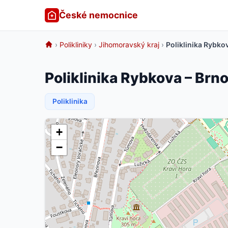
České nemocnice
›
Polikliniky
›
Jihomoravský kraj
›
Poliklinika Rybko
Poliklinika Rybkova – Brn
Poliklinika
+
−