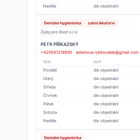
Neděle
dle objednání
Dentální hygienistka
zubní lékařství
Zuby pro život s.r.o
PETR PŘÍKAZSKÝ
+420541218890
·
adamova.rybkovalab@gmail.com
DEN
DOP.
Pondělí
dle objednání
Úterý
dle objednání
Středa
dle objednání
Čtvrtek
dle objednání
Pátek
dle objednání
Sobota
dle objednání
Neděle
dle objednání
Dentální hygienistka