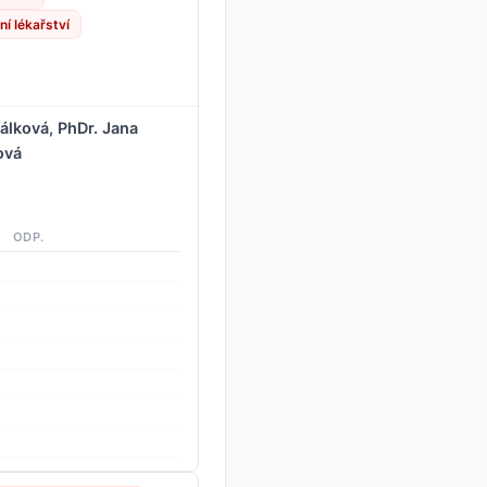
ní lékařství
álková, PhDr. Jana
ová
ODP.