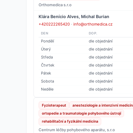
Orthomedica s.r.o
Klára Benício Alves, Michal Burian
+420222265420
·
info@orthomedica.cz
DEN
DOP.
Pondělí
dle objednání
Úterý
dle objednání
Středa
dle objednání
Čtvrtek
dle objednání
Pátek
dle objednání
Sobota
dle objednání
Neděle
dle objednání
Fyzioterapeut
anesteziologie a intenzivní medicín
ortopedie a traumatologie pohybového ústrojí
rehabilitační a fyzikální medicína
Centrum léčby pohybového aparátu, s.r.o