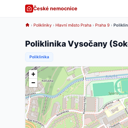
České nemocnice
›
Polikliniky
›
Hlavní město Praha
›
Praha 9
›
Polikli
Poliklinika Vysočany (Sok
Poliklinika
+
−