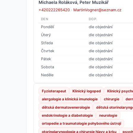
Michaela Roláková, Peter Muzikář
+420222265420
·
MartinVogner@seznam.cz
DEN
DOP.
Pondělí
dle objednání
Úterý
dle objednání
Středa
dle objednání
Čtvrtek
dle objednání
Pátek
dle objednání
Sobota
dle objednání
Neděle
dle objednání
Fyzioterapeut
Klinický logoped
Klinický psych
alergologie a klinická imunologie
chirurgie
der
dětská dermatovenerologie
dětská otorinolaryng
endokrinologie a diabetologie
neurologie
ortopedie a traumatologie pohybového ústrojí
otorinolaryngologie a chirurgie hlavy a krku
psych