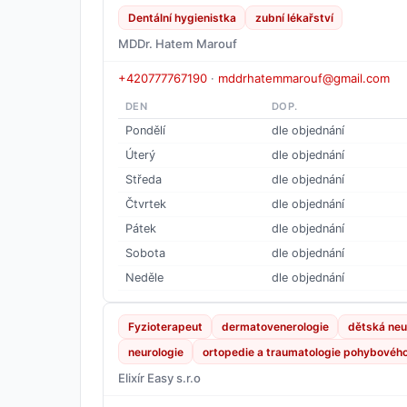
Dentální hygienistka
zubní lékařství
MDDr. Hatem Marouf
+420777767190
·
mddrhatemmarouf@gmail.com
DEN
DOP.
Pondělí
dle objednání
Úterý
dle objednání
Středa
dle objednání
Čtvrtek
dle objednání
Pátek
dle objednání
Sobota
dle objednání
Neděle
dle objednání
Fyzioterapeut
dermatovenerologie
dětská neu
neurologie
ortopedie a traumatologie pohybového 
Elixír Easy s.r.o