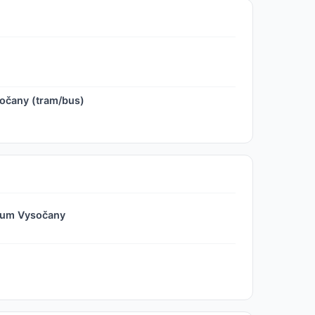
sočany (tram/bus)
rum Vysočany