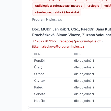
radiologie a zobrazovací metody
urologie
vnitř
všeobecné praktické lékařství
Program H plus, a.s
Doc. MUDr. Jan Kábrt, CSc., PaedDr. Dana Kut
Procházková, Šimon Vincze, Zuzana Valouch
+420227071172
·
recepce@programhplus.cz
·
jitka.maleckova@programhplus.cz
DEN
DOP.
Pondělí
dle objednání
Úterý
dle objednání
Středa
dle objednání
Čtvrtek
dle objednání
Pátek
dle objednání
Sobota
dle objednání
Neděle
dle objednání