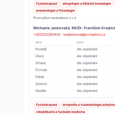
Fyzioterapeut
alergologie a klinická imunologie
pneumologie a ftizeologie
První plicní ambulance s.r.o
Michaela Jankovská, MUDr. František Krejbi
+420222265420
·
krejbichova@prvniplicni.cz
DEN
DOP.
Pondělí
dle objednání
Úterý
dle objednání
Středa
dle objednání
Čtvrtek
dle objednání
Pátek
dle objednání
Sobota
dle objednání
Neděle
dle objednání
Fyzioterapeut
ortopedie a traumatologie pohybov
rehabilitační a fyzikální medicína