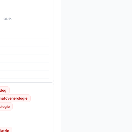
ODP.
olog
matovenerologie
ologie
iatrie