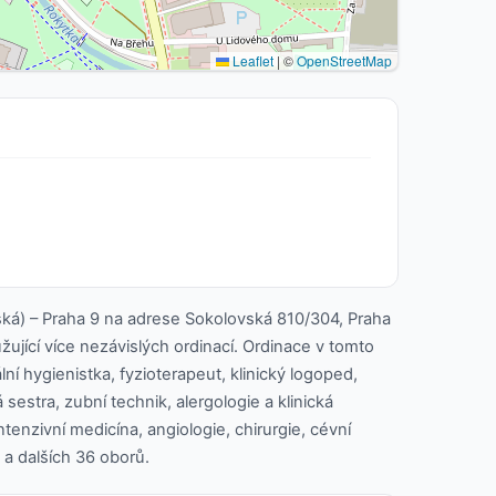
Leaflet
|
©
OpenStreetMap
ská) – Praha 9 na adrese Sokolovská 810/304, Praha
užující více nezávislých ordinací. Ordinace v tomto
lní hygienistka, fyzioterapeut, klinický logoped,
sestra, zubní technik, alergologie a klinická
ntenzivní medicína, angiologie, chirurgie, cévní
 a dalších 36 oborů.