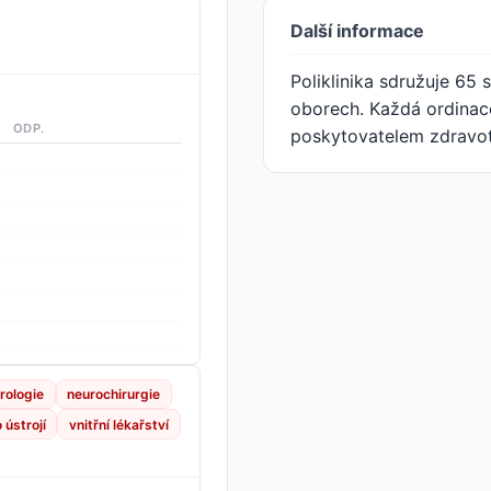
Další informace
Poliklinika sdružuje 65
oborech. Každá ordinace
ODP.
poskytovatelem zdravot
rologie
neurochirurgie
ústrojí
vnitřní lékařství