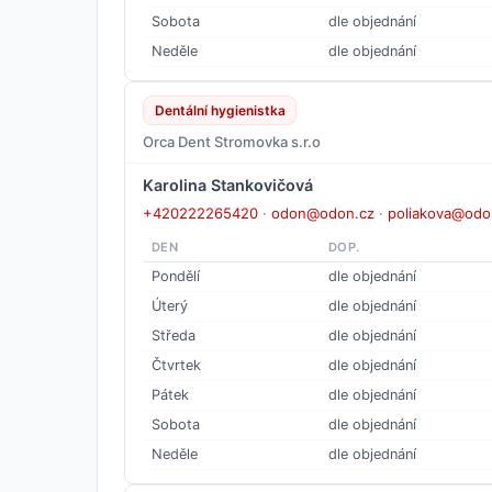
Sobota
dle objednání
Neděle
dle objednání
Dentální hygienistka
Orca Dent Stromovka s.r.o
Karolina Stankovičová
+420222265420
·
odon@odon.cz
·
poliakova@odo
DEN
DOP.
Pondělí
dle objednání
Úterý
dle objednání
Středa
dle objednání
Čtvrtek
dle objednání
Pátek
dle objednání
Sobota
dle objednání
Neděle
dle objednání