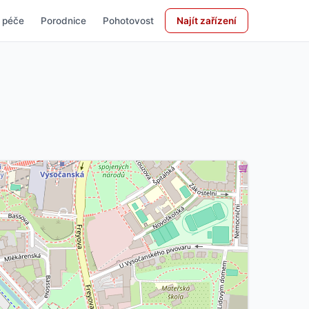
 péče
Porodnice
Pohotovost
Najít zařízení