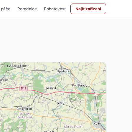
 péče
Porodnice
Pohotovost
Najít zařízení