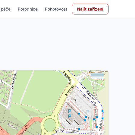
 péče
Porodnice
Pohotovost
Najít zařízení