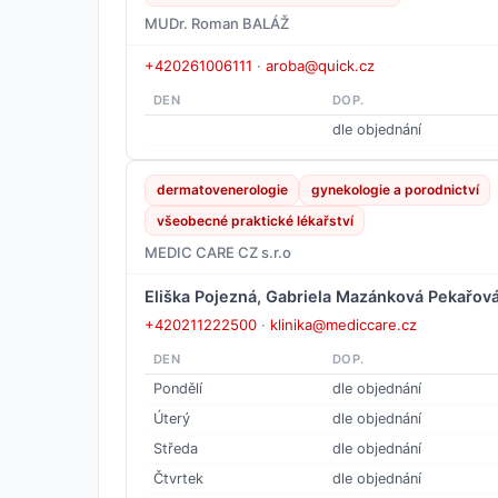
MUDr. Roman BALÁŽ
+420261006111
·
aroba@quick.cz
DEN
DOP.
dle objednání
dermatovenerologie
gynekologie a porodnictví
všeobecné praktické lékařství
MEDIC CARE CZ s.r.o
Eliška Pojezná, Gabriela Mazánková Pekařová
+420211222500
·
klinika@mediccare.cz
DEN
DOP.
Pondělí
dle objednání
Úterý
dle objednání
Středa
dle objednání
Čtvrtek
dle objednání