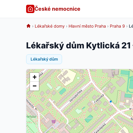
České nemocnice
›
Lékařské domy
›
Hlavní město Praha
›
Praha 9
›
Lé
Lékařský dům Kytlická 21 
Lékařský dům
+
−