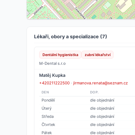
Lékaři, obory a specializace (7)
Dentální hygienistka
zubní lékařství
M-Dental s.r.o
Matěj Kupka
+420211222500
·
jirmanova.renata@seznam.cz
DEN
DOP.
Pondělí
dle objednání
Úterý
dle objednání
Středa
dle objednání
Čtvrtek
dle objednání
Pátek
dle objednání