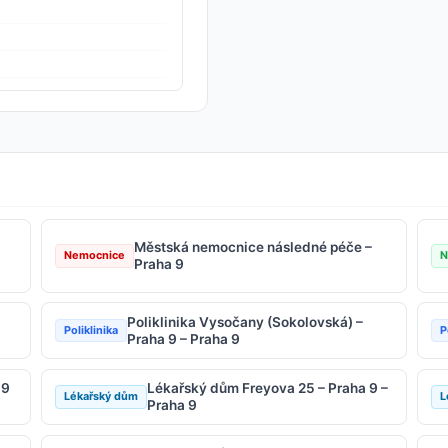
Městská nemocnice následné péče –
Nemocnice
N
Praha 9
Poliklinika Vysočany (Sokolovská) –
Poliklinika
P
Praha 9 – Praha 9
 9
Lékařský dům Freyova 25 – Praha 9 –
Lékařský dům
L
Praha 9