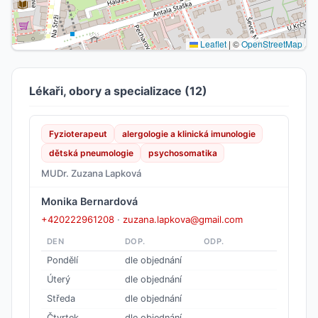
Leaflet
|
©
OpenStreetMap
Lékaři, obory a specializace (12)
Fyzioterapeut
alergologie a klinická imunologie
dětská pneumologie
psychosomatika
MUDr. Zuzana Lapková
Monika Bernardová
+420222961208
·
zuzana.lapkova@gmail.com
DEN
DOP.
ODP.
Pondělí
dle objednání
Úterý
dle objednání
Středa
dle objednání
Čtvrtek
dle objednání