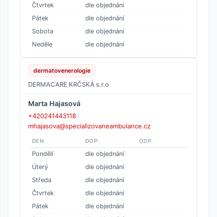
Čtvrtek
dle objednání
Pátek
dle objednání
Sobota
dle objednání
Neděle
dle objednání
dermatovenerologie
DERMACARE KRČSKÁ s.r.o
Marta Hajasová
+420241443118
·
mhajasova@specializovaneambulance.cz
DEN
DOP.
ODP.
Pondělí
dle objednání
Úterý
dle objednání
Středa
dle objednání
Čtvrtek
dle objednání
Pátek
dle objednání