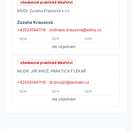
všeobecné praktické lékařství
MUDr. Zuzana Krausová s.r.o
Zuzana Krausová
+420241441116
·
ordinace.krausova@volny.cz
DEN
DOP.
ODP.
dle objednání
všeobecné praktické lékařství
MUDR. JIŘÍ BROŽ, PRAKTICKÝ LÉKAŘ
+420241441116
·
dr.brozjiri@seznam.cz
DEN
DOP.
ODP.
dle objednání