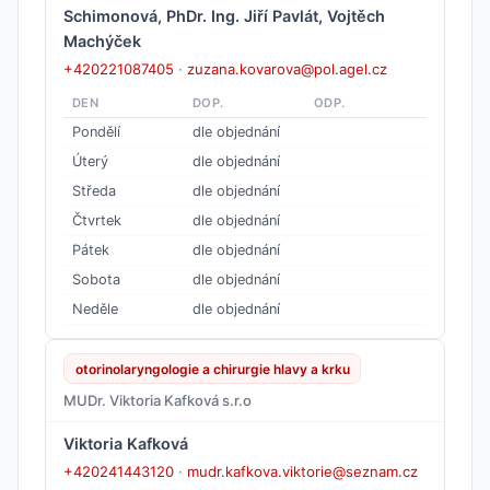
Schimonová, PhDr. Ing. Jiří Pavlát, Vojtěch
Machýček
+420221087405
·
zuzana.kovarova@pol.agel.cz
DEN
DOP.
ODP.
Pondělí
dle objednání
Úterý
dle objednání
Středa
dle objednání
Čtvrtek
dle objednání
Pátek
dle objednání
Sobota
dle objednání
Neděle
dle objednání
otorinolaryngologie a chirurgie hlavy a krku
MUDr. Viktoria Kafková s.r.o
Viktoria Kafková
+420241443120
·
mudr.kafkova.viktorie@seznam.cz