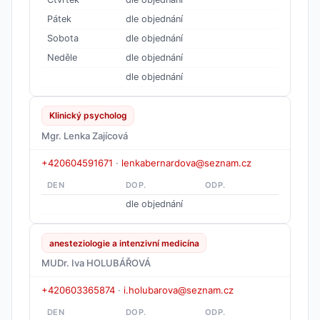
Pátek
dle objednání
Sobota
dle objednání
Neděle
dle objednání
dle objednání
Klinický psycholog
Mgr. Lenka Zajícová
+420604591671
·
lenkabernardova@seznam.cz
DEN
DOP.
ODP.
dle objednání
anesteziologie a intenzivní medicína
MUDr. Iva HOLUBÁŘOVÁ
+420603365874
·
i.holubarova@seznam.cz
DEN
DOP.
ODP.