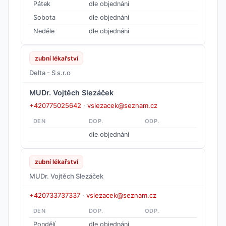
Pátek
dle objednání
Sobota
dle objednání
Neděle
dle objednání
zubní lékařství
Delta - S s.r.o
MUDr. Vojtěch Slezáček
+420775025642
·
vslezacek@seznam.cz
DEN
DOP.
ODP.
dle objednání
zubní lékařství
MUDr. Vojtěch Slezáček
+420733737337
·
vslezacek@seznam.cz
DEN
DOP.
ODP.
Pondělí
dle objednání