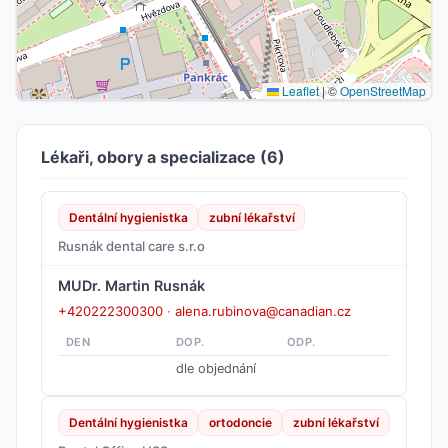
Leaflet
|
©
OpenStreetMap
Lékaři, obory a specializace (6)
Dentální hygienistka
zubní lékařství
Rusnák dental care s.r.o
MUDr. Martin Rusnák
+420222300300
·
alena.rubinova@canadian.cz
DEN
DOP.
ODP.
dle objednání
Dentální hygienistka
ortodoncie
zubní lékařství