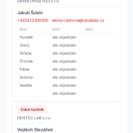
Dental Office H33 s.r.o
Jakub Šubín
+420222300300
·
alena.rubinova@canadian.cz
DEN
DOP.
ODP.
Pondělí
dle objednání
Úterý
dle objednání
Středa
dle objednání
Čtvrtek
dle objednání
Pátek
dle objednání
Sobota
dle objednání
Neděle
dle objednání
dle objednání
Zubní technik
DENTEC LAB s.r.o
Vojtěch Slezáček