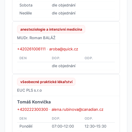
Sobota
dle objednání
Neděle
dle objednání
anesteziologie a intenzivní medicína
MUDr. Roman BALÁŽ
+420261006111
·
aroba@quick.cz
DEN
DOP.
ODP.
dle objednání
všeobecné praktické lékařství
EUC PLS s.r.o
Tomáš Konvička
+420222300300
·
alena.rubinova@canadian.cz
DEN
DOP.
ODP.
Pondělí
07:00–12:00
12:30–15:30