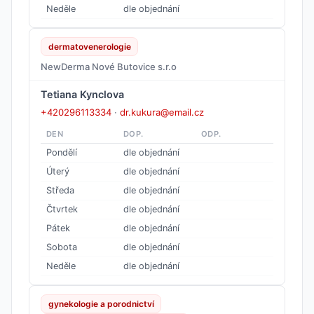
Neděle
dle objednání
dermatovenerologie
NewDerma Nové Butovice s.r.o
Tetiana Kynclova
+420296113334
·
dr.kukura@email.cz
DEN
DOP.
ODP.
Pondělí
dle objednání
Úterý
dle objednání
Středa
dle objednání
Čtvrtek
dle objednání
Pátek
dle objednání
Sobota
dle objednání
Neděle
dle objednání
gynekologie a porodnictví