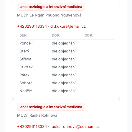
anesteziologie a intenzivní medicína
MUDr. Le Ngan Phuong Nguyenová
+420296113334
·
dr.kukura@email.cz
DEN
DOP.
ODP.
Pondělí
dle objednání
Úterý
dle objednání
Středa
dle objednání
Čtvrtek
dle objednání
Pátek
dle objednání
Sobota
dle objednání
Neděle
dle objednání
anesteziologie a intenzivní medicína
MUDr. Radka Rohnová
+420296113334
·
radka.rohnova@seznam.cz