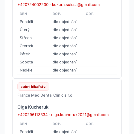
+420724002230
·
kukura.suissa@gmail.com
DEN
DOP.
ODP.
Pondělí
dle objednání
Úterý
dle objednání
Středa
dle objednání
Čtvrtek
dle objednání
Pátek
dle objednání
Sobota
dle objednání
Neděle
dle objednání
zubní lékařství
France Med Dental Clinic s.r.o
Olga Kucheruk
+420296113334
·
olga.kucheruk2021@gmail.com
DEN
DOP.
ODP.
Pondělí
dle objednání