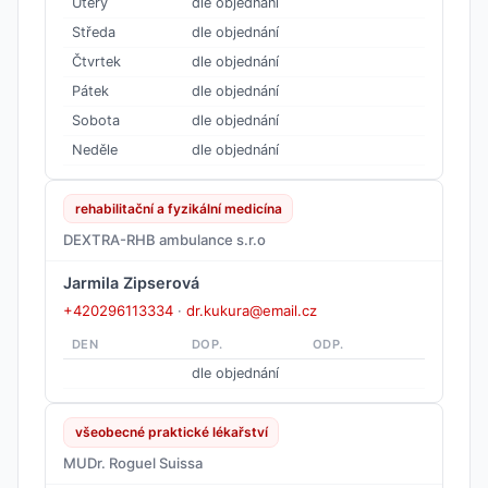
Úterý
dle objednání
Středa
dle objednání
Čtvrtek
dle objednání
Pátek
dle objednání
Sobota
dle objednání
Neděle
dle objednání
rehabilitační a fyzikální medicína
DEXTRA-RHB ambulance s.r.o
Jarmila Zipserová
+420296113334
·
dr.kukura@email.cz
DEN
DOP.
ODP.
dle objednání
všeobecné praktické lékařství
MUDr. Roguel Suissa