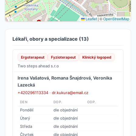
Leaflet
|
©
OpenStreetMap
Lékaři, obory a specializace (13)
Ergoterapeut
Fyzioterapeut
Klinický logoped
Two steps ahead s.r.o
Irena Vašatová, Romana Šnajdrová, Veronika
Lazecká
+420296113334
·
dr.kukura@email.cz
DEN
DOP.
ODP.
Pondělí
dle objednání
Úterý
dle objednání
Středa
dle objednání
Čtvrtek
dle objednání