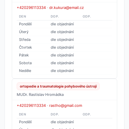
+420296113334
·
dr.kukura@email.cz
DEN
DOP.
ODP.
Pondělí
dle objednání
Úterý
dle objednání
Středa
dle objednání
Čtvrtek
dle objednání
Pátek
dle objednání
Sobota
dle objednání
Neděle
dle objednání
ortopedie a traumatologie pohybového ústrojí
MUDr. Rastislav Hromádka
+420296113334
·
rastho@gmail.com
DEN
DOP.
ODP.
Pondělí
dle objednání