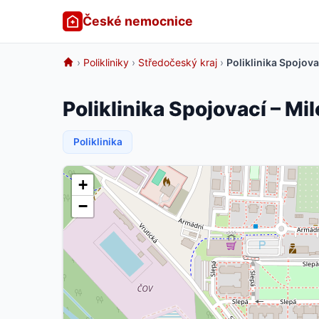
České nemocnice
›
Polikliniky
›
Středočeský kraj
›
Poliklinika Spojova
Poliklinika Spojovací – Mi
Poliklinika
+
−