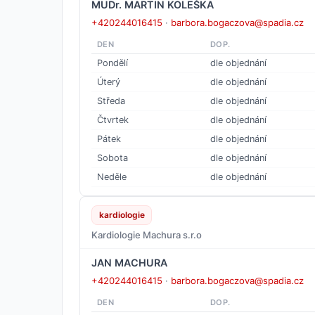
MUDr. MARTIN KOLEŠKA
+420244016415
·
barbora.bogaczova@spadia.cz
DEN
DOP.
Pondělí
dle objednání
Úterý
dle objednání
Středa
dle objednání
Čtvrtek
dle objednání
Pátek
dle objednání
Sobota
dle objednání
Neděle
dle objednání
kardiologie
Kardiologie Machura s.r.o
JAN MACHURA
+420244016415
·
barbora.bogaczova@spadia.cz
DEN
DOP.