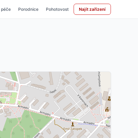
 péče
Porodnice
Pohotovost
Najít zařízení