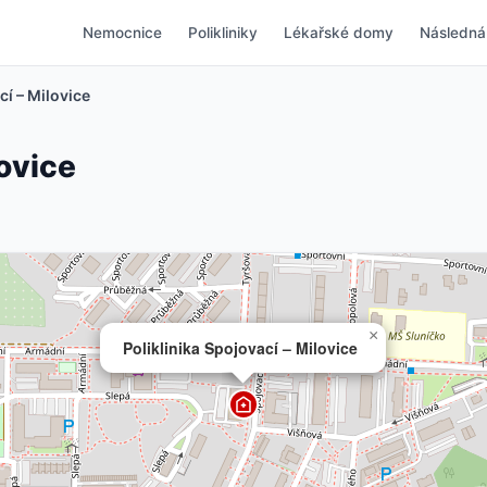
Nemocnice
Polikliniky
Lékařské domy
Následná
cí – Milovice
lovice
×
Poliklinika Spojovací – Milovice