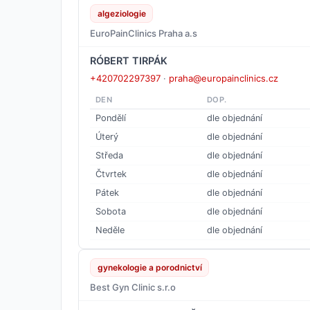
algeziologie
EuroPainClinics Praha a.s
RÓBERT TIRPÁK
+420702297397
·
praha@europainclinics.cz
DEN
DOP.
Pondělí
dle objednání
Úterý
dle objednání
Středa
dle objednání
Čtvrtek
dle objednání
Pátek
dle objednání
Sobota
dle objednání
Neděle
dle objednání
gynekologie a porodnictví
Best Gyn Clinic s.r.o