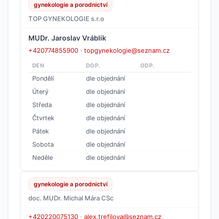
gynekologie a porodnictví
TOP GYNEKOLOGIE s.r.o
MUDr. Jaroslav Vráblik
+420774855900
·
topgynekologie@seznam.cz
DEN
DOP.
ODP.
Pondělí
dle objednání
Úterý
dle objednání
Středa
dle objednání
Čtvrtek
dle objednání
Pátek
dle objednání
Sobota
dle objednání
Neděle
dle objednání
gynekologie a porodnictví
doc. MUDr. Michal Mára CSc
+420220075130
·
alex.trefilova@seznam.cz