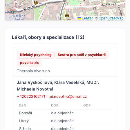
Leaflet
|
©
OpenStreetMap
Lékaři, obory a specializace (12)
Klinický psycholog
Sestra pro péči v psychiatrii
psychiatrie
Therapia Viva s.r.o
Jana Vyskočilová, Klára Veselská, MUDr.
Michaela Novotná
+420222162171
·
mi.novotna@email.cz
DEN
DOP.
ODP.
Pondělí
dle objednání
Úterý
dle objednání
Středa
dle objednání