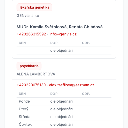
lékařská genetika
GENvia, s.r.o
MUDr. Kamila Světnicová, Renáta Chládová
+420266315592
·
info@genvia.cz
DEN
DOP.
ODP.
dle objednání
psychiatrie
ALENA LAMBERTOVÁ
+420220075130
·
alex.trefilova@seznam.cz
DEN
DOP.
ODP.
Pondělí
dle objednání
Úterý
dle objednání
Středa
dle objednání
Čtvrtek
dle objednání