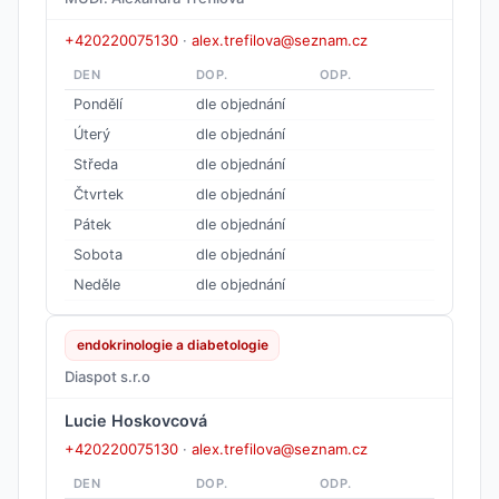
+420220075130
·
alex.trefilova@seznam.cz
DEN
DOP.
ODP.
Pondělí
dle objednání
Úterý
dle objednání
Středa
dle objednání
Čtvrtek
dle objednání
Pátek
dle objednání
Sobota
dle objednání
Neděle
dle objednání
endokrinologie a diabetologie
Diaspot s.r.o
Lucie Hoskovcová
+420220075130
·
alex.trefilova@seznam.cz
DEN
DOP.
ODP.