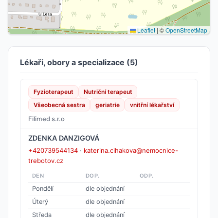
Leaflet
|
©
OpenStreetMap
Lékaři, obory a specializace (5)
Fyzioterapeut
Nutriční terapeut
Všeobecná sestra
geriatrie
vnitřní lékařství
Filimed s.r.o
ZDENKA DANZIGOVÁ
+420739544134
·
katerina.cihakova@nemocnice-
trebotov.cz
DEN
DOP.
ODP.
Pondělí
dle objednání
Úterý
dle objednání
Středa
dle objednání