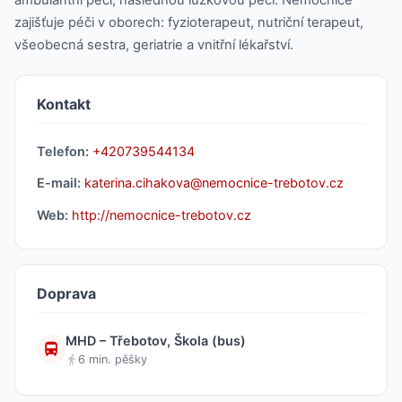
ambulantní péči, následnou lůžkovou péči. Nemocnice
zajišťuje péči v oborech: fyzioterapeut, nutriční terapeut,
všeobecná sestra, geriatrie a vnitřní lékařství.
Kontakt
Telefon:
+420739544134
E-mail:
katerina.cihakova@nemocnice-trebotov.cz
Web:
http://nemocnice-trebotov.cz
Doprava
MHD – Třebotov, Škola (bus)
6 min. pěšky