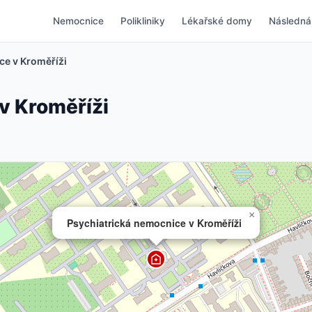
Nemocnice
Polikliniky
Lékařské domy
Následná
ce v Kroměříži
v Kroměříži
×
Psychiatrická nemocnice v Kroměříži