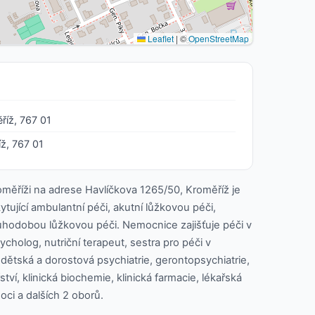
Leaflet
|
©
OpenStreetMap
říž, 767 01
ž, 767 01
měříži na adrese Havlíčkova 1265/50, Kroměříž je
tující ambulantní péči, akutní lůžkovou péči,
uhodobou lůžkovou péči. Nemocnice zajišťuje péči v
ycholog, nutriční terapeut, sestra pro péči v
 dětská a dorostová psychiatrie, gerontopsychiatrie,
tví, klinická biochemie, klinická farmacie, lékařská
ci a dalších 2 oborů.