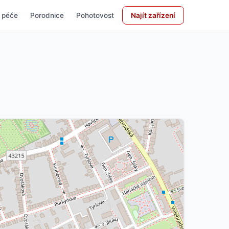
 péče
Porodnice
Pohotovost
Najít zařízení