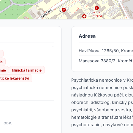
Adresa
Havlíčkova 1265/50, Kromě
t
Mánesova 3880/3, Kroměří
ie
emie
klinická farmacie
tické lékárenství
Psychiatrická nemocnice v Kro
psychiatrická nemocnice posky
následnou lůžkovou péči, dlo
oborech: adiktolog, klinický ps
psychiatrii, všeobecná sestra,
hematologie a transfúzní lékařs
ODP.
psychoterapie, návykové nemo