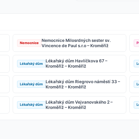
Nemocnice Milosrdných sester sv.
Nemocnice
P
Vincence de Paul s.r.o – Kroměříž
Lékařský dům Havlíčkova 67 –
Lékařský dům
L
Kroměříž – Kroměříž
Lékařský dům Riegrovo náměstí 33 –
Lékařský dům
L
Kroměříž – Kroměříž
Lékařský dům Vejvanovského 2 –
Lékařský dům
L
Kroměříž – Kroměříž