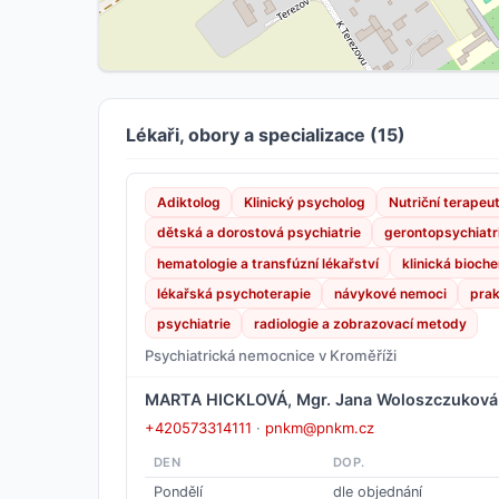
Lékaři, obory a specializace (15)
Adiktolog
Klinický psycholog
Nutriční terapeu
dětská a dorostová psychiatrie
gerontopsychiatr
hematologie a transfúzní lékařství
klinická bioch
lékařská psychoterapie
návykové nemoci
prak
psychiatrie
radiologie a zobrazovací metody
Psychiatrická nemocnice v Kroměříži
MARTA HICKLOVÁ, Mgr. Jana Woloszczuková
+420573314111
·
pnkm@pnkm.cz
DEN
DOP.
Pondělí
dle objednání