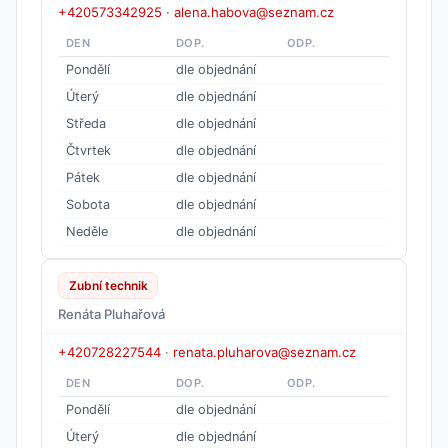
+420573342925
·
alena.habova@seznam.cz
DEN
DOP.
ODP.
Pondělí
dle objednání
Úterý
dle objednání
Středa
dle objednání
Čtvrtek
dle objednání
Pátek
dle objednání
Sobota
dle objednání
Neděle
dle objednání
Zubní technik
Renáta Pluhařová
+420728227544
·
renata.pluharova@seznam.cz
DEN
DOP.
ODP.
Pondělí
dle objednání
Úterý
dle objednání