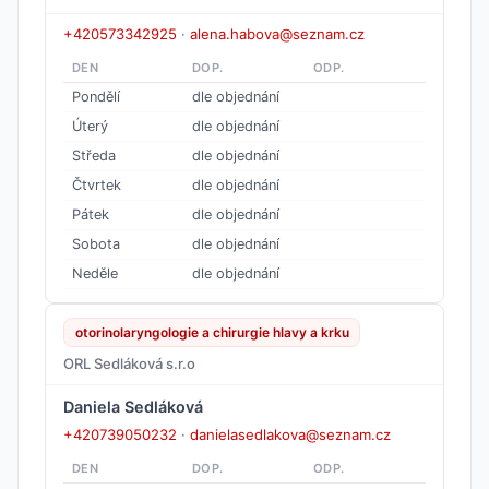
+420573342925
·
alena.habova@seznam.cz
DEN
DOP.
ODP.
Pondělí
dle objednání
Úterý
dle objednání
Středa
dle objednání
Čtvrtek
dle objednání
Pátek
dle objednání
Sobota
dle objednání
Neděle
dle objednání
otorinolaryngologie a chirurgie hlavy a krku
ORL Sedláková s.r.o
Daniela Sedláková
+420739050232
·
danielasedlakova@seznam.cz
DEN
DOP.
ODP.