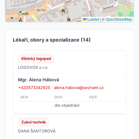
Leaflet
|
©
OpenStreetMap
Lékaři, obory a specializace (14)
Klinický logoped
LOGOVOX s.r.o
Mgr. Alena Hábová
+420573342925
·
alena.habova@seznam.cz
DEN
DOP.
ODP.
dle objednání
Zubní technik
DANA ŠANTOROVÁ