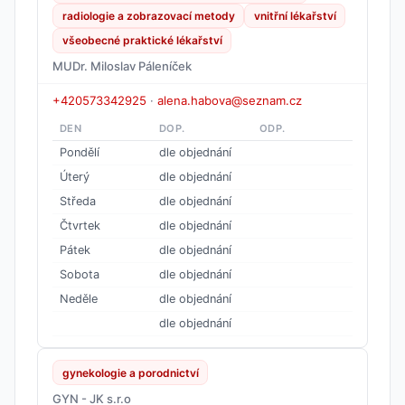
radiologie a zobrazovací metody
vnitřní lékařství
všeobecné praktické lékařství
MUDr. Miloslav Páleníček
+420573342925
·
alena.habova@seznam.cz
DEN
DOP.
ODP.
Pondělí
dle objednání
Úterý
dle objednání
Středa
dle objednání
Čtvrtek
dle objednání
Pátek
dle objednání
Sobota
dle objednání
Neděle
dle objednání
dle objednání
gynekologie a porodnictví
GYN - JK s.r.o