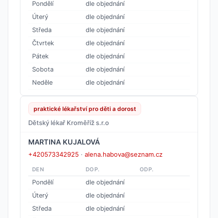
Pondělí
dle objednání
Úterý
dle objednání
Středa
dle objednání
Čtvrtek
dle objednání
Pátek
dle objednání
Sobota
dle objednání
Neděle
dle objednání
praktické lékařství pro děti a dorost
Dětský lékař Kroměříž s.r.o
MARTINA KUJALOVÁ
+420573342925
·
alena.habova@seznam.cz
DEN
DOP.
ODP.
Pondělí
dle objednání
Úterý
dle objednání
Středa
dle objednání