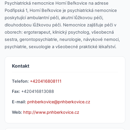
Psychiatrická nemocnice Horní Beřkovice na adrese
Podřipská 1, Horní Beřkovice je psychiatrická nemocnice
poskytující ambulantní péči, akutní lůžkovou péči,
dlouhodobou lůžkovou péči. Nemocnice zajišťuje péči v
oborech: ergoterapeut, klinický psycholog, všeobecná
sestra, gerontopsychiatrie, neurologie, návykové nemoci,
psychiatrie, sexuologie a všeobecné praktické lékařství.
Kontakt
Telefon:
+420416808111
Fax:
+420416813088
E-mail:
pnhberkovice@pnhberkovice.cz
Web:
http://www.pnhberkovice.cz