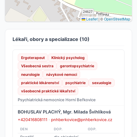
Leaflet
|
©
OpenStreetMap
Lékaři, obory a specializace (10)
Ergoterapeut
Klinický psycholog
Všeobecná sestra
gerontopsychiatrie
neurologie
návykové nemoci
praktické lékárenství
psychiatrie
sexuologie
všeobecné praktické lékařství
Psychiatrická nemocnice Horní Beřkovice
BOHUSLAV PLACHÝ, Mgr. Milada Švihlíková
+420416808111
·
pnhberkovice@pnhberkovice.cz
DEN
DOP.
ODP.