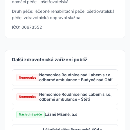
domácí péče - ošetřovatelská
Druh péče:
léčebně rehabilitační péče, ošetřovatelská
péče, zdravotnická dopravní služba
IČO:
00673552
Další zdravotnická zařízení poblíž
Nemocnice Roudnice nad Labem s.r.o.,
Nemocnice
odborné ambulance – Budyně nad Ohří
Nemocnice Roudnice nad Labem s.r.o.,
Nemocnice
odborné ambulance – Štětí
Lázně Mšené, a.s
Následná péče
Lékařský dům Brozanská 404 –