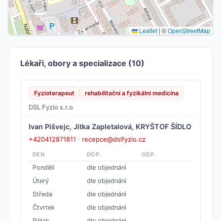
Leaflet
|
©
OpenStreetMap
Lékaři, obory a specializace (10)
Fyzioterapeut
rehabilitační a fyzikální medicína
DSL Fyzio s.r.o
Ivan Pišvejc, Jitka Zapletalová, KRYŠTOF ŠÍDLO
+420412871811
·
recepce@dslfyzio.cz
DEN
DOP.
ODP.
Pondělí
dle objednání
Úterý
dle objednání
Středa
dle objednání
Čtvrtek
dle objednání
Pátek
dle objednání