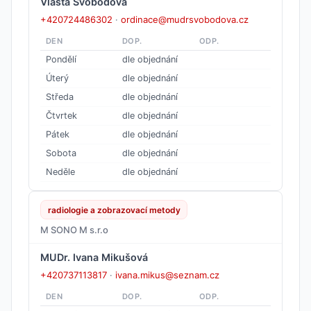
Vlasta Svobodová
+420724486302
·
ordinace@mudrsvobodova.cz
DEN
DOP.
ODP.
Pondělí
dle objednání
Úterý
dle objednání
Středa
dle objednání
Čtvrtek
dle objednání
Pátek
dle objednání
Sobota
dle objednání
Neděle
dle objednání
radiologie a zobrazovací metody
M SONO M s.r.o
MUDr. Ivana Mikušová
+420737113817
·
ivana.mikus@seznam.cz
DEN
DOP.
ODP.