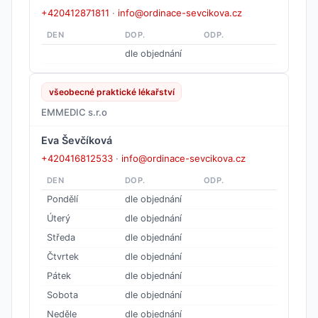
+420412871811
·
info@ordinace-sevcikova.cz
DEN
DOP.
ODP.
dle objednání
všeobecné praktické lékařství
EMMEDIC s.r.o
Eva Ševčíková
+420416812533
·
info@ordinace-sevcikova.cz
DEN
DOP.
ODP.
Pondělí
dle objednání
Úterý
dle objednání
Středa
dle objednání
Čtvrtek
dle objednání
Pátek
dle objednání
Sobota
dle objednání
Neděle
dle objednání