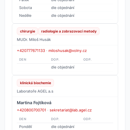
Sobota
dle objednání
Neděle
dle objednání
chirurgie
radiologie a zobrazovací metody
MUDr. Miloš Husák
+420777671133
·
miloshusak@volny.cz
DEN
DOP.
ODP.
dle objednání
klinická biochemie
Laboratoře AGEL a.s
Martina Fojtíková
+420800700701
·
sekretariat@lab.agel.cz
DEN
DOP.
ODP.
Pondělí
dle objednání