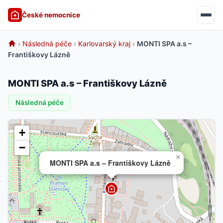
České nemocnice
›
Následná péče
›
Karlovarský kraj
›
MONTI SPA a.s –
Františkovy Lázně
MONTI SPA a.s – Františkovy Lázně
Následná péče
+
−
×
MONTI SPA a.s – Františkovy Lázně