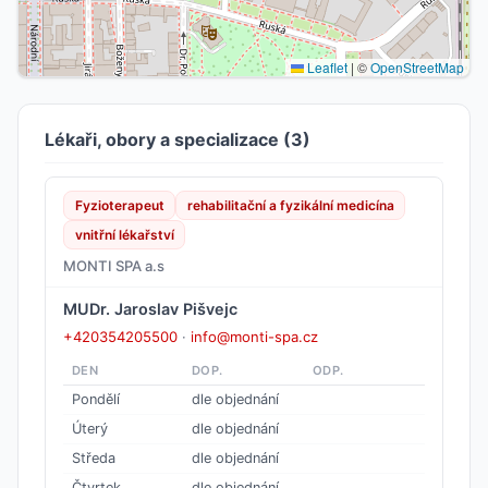
Leaflet
|
©
OpenStreetMap
Lékaři, obory a specializace (3)
Fyzioterapeut
rehabilitační a fyzikální medicína
vnitřní lékařství
MONTI SPA a.s
MUDr. Jaroslav Pišvejc
+420354205500
·
info@monti-spa.cz
DEN
DOP.
ODP.
Pondělí
dle objednání
Úterý
dle objednání
Středa
dle objednání
Čtvrtek
dle objednání