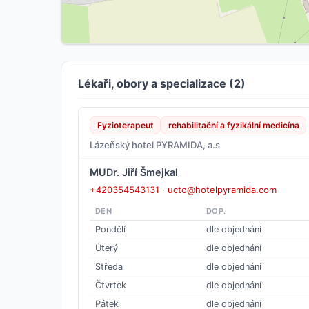
Lékaři, obory a specializace (2)
Fyzioterapeut
rehabilitační a fyzikální medicína
Lázeňský hotel PYRAMIDA, a.s
MUDr. Jiří Šmejkal
+420354543131
·
ucto@hotelpyramida.com
DEN
DOP.
Pondělí
dle objednání
Úterý
dle objednání
Středa
dle objednání
Čtvrtek
dle objednání
Pátek
dle objednání