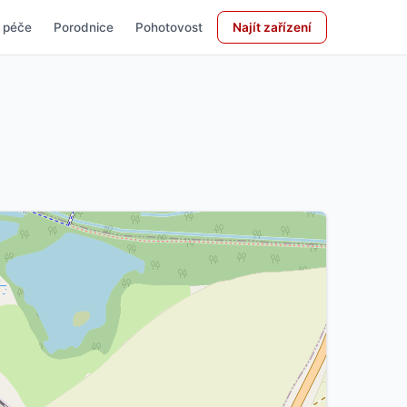
 péče
Porodnice
Pohotovost
Najít zařízení