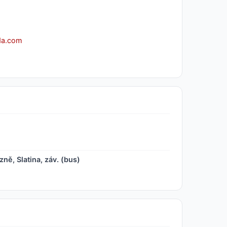
da.com
ně, Slatina, záv. (bus)