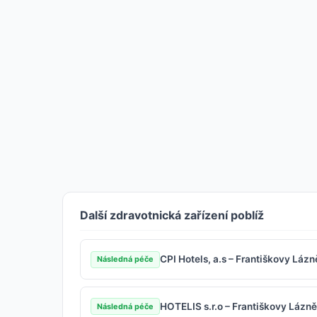
Další zdravotnická zařízení poblíž
CPI Hotels, a.s – Františkovy Lázn
Následná péče
HOTELIS s.r.o – Františkovy Lázně
Následná péče