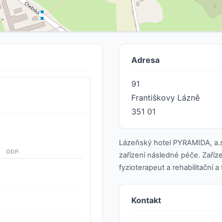
Adresa
91
Františkovy Lázně
351 01
Lázeňský hotel PYRAMIDA, a.s
ODP.
zařízení následné péče. Zaříz
fyzioterapeut a rehabilitační a 
Kontakt