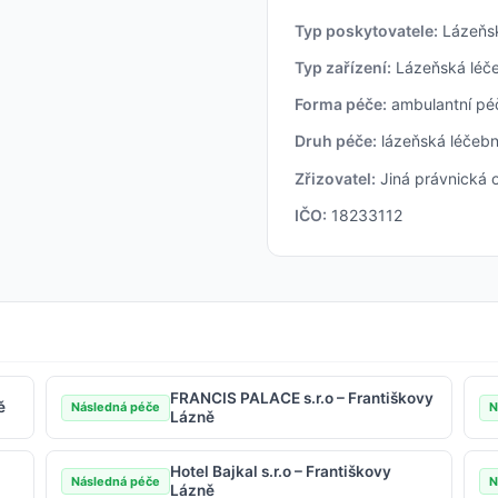
Typ poskytovatele:
Lázeňsk
Typ zařízení:
Lázeňská léč
Forma péče:
ambulantní péč
Druh péče:
lázeňská léčebně
Zřizovatel:
Jiná právnická 
IČO:
18233112
FRANCIS PALACE s.r.o – Františkovy
ě
Následná péče
N
Lázně
Hotel Bajkal s.r.o – Františkovy
Následná péče
N
Lázně