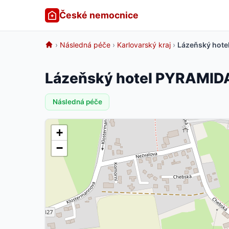
České nemocnice
›
Následná péče
›
Karlovarský kraj
›
Lázeňský hotel
Lázeňský hotel PYRAMIDA,
Následná péče
+
−