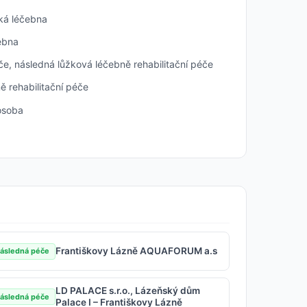
á léčebna
ebna
e, následná lůžková léčebně rehabilitační péče
 rehabilitační péče
osoba
Františkovy Lázně AQUAFORUM a.s
ásledná péče
LD PALACE s.r.o., Lázeňský dům
ásledná péče
Palace I – Františkovy Lázně