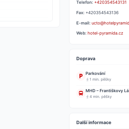
Telefon:
+420354543131
Fax:
+420354543136
E-mail:
ucto@hotelpyrami
Web:
hotel-pyramida.cz
Doprava
Parkování
1 min. pěšky
MHD – Františkovy Láz
4 min. pěšky
Další informace