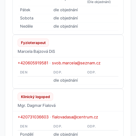
(Dle objednání)
Pátek
dle objednání
Sobota
dle objednání
Neděle
dle objednání
Fyzioterapeut
Marcela Bajzová DiS
+420605919581
·
svob.marcela@seznam.cz
DEN
DOP.
ODP.
dle objednání
Klinický logoped
Mgr. Dagmar Fialová
+420731036603
·
fialovadasa@centrum.cz
DEN
DOP.
ODP.
Pondělí
dle objednání