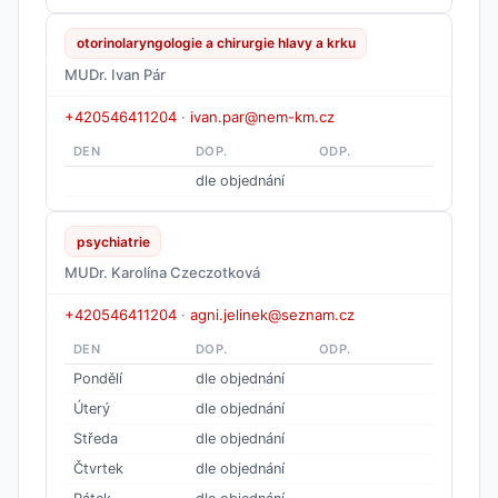
otorinolaryngologie a chirurgie hlavy a krku
MUDr. Ivan Pár
+420546411204
·
ivan.par@nem-km.cz
DEN
DOP.
ODP.
dle objednání
psychiatrie
MUDr. Karolína Czeczotková
+420546411204
·
agni.jelinek@seznam.cz
DEN
DOP.
ODP.
Pondělí
dle objednání
Úterý
dle objednání
Středa
dle objednání
Čtvrtek
dle objednání