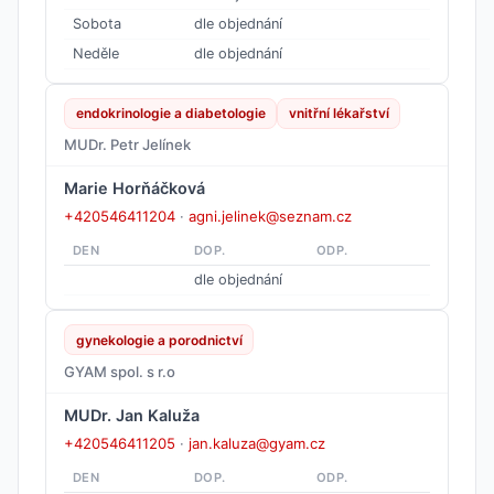
Sobota
dle objednání
Neděle
dle objednání
endokrinologie a diabetologie
vnitřní lékařství
MUDr. Petr Jelínek
Marie Horňáčková
+420546411204
·
agni.jelinek@seznam.cz
DEN
DOP.
ODP.
dle objednání
gynekologie a porodnictví
GYAM spol. s r.o
MUDr. Jan Kaluža
+420546411205
·
jan.kaluza@gyam.cz
DEN
DOP.
ODP.