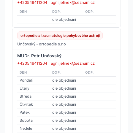
+420546411204
·
agni.jelinek@seznam.cz
DEN
DOP.
ODP.
dle objednání
ortopedie a traumatologie pohybového ústrojí
Unčovský - ortopedie s.r.o
MUDr. Petr Unčovský
+420546411204
·
agni.jelinek@seznam.cz
DEN
DOP.
ODP.
Pondělí
dle objednání
Úterý
dle objednání
Středa
dle objednání
Čtvrtek
dle objednání
Pátek
dle objednání
Sobota
dle objednání
Neděle
dle objednání