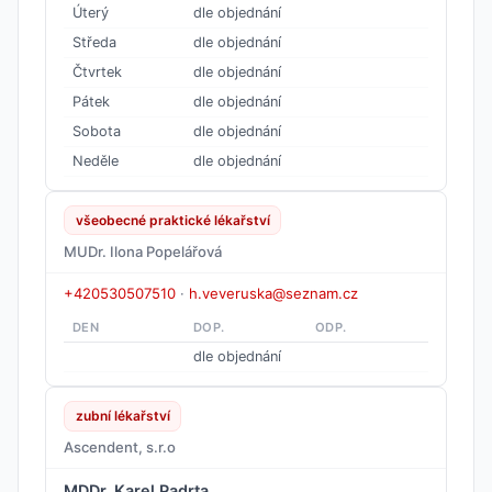
Úterý
dle objednání
Středa
dle objednání
Čtvrtek
dle objednání
Pátek
dle objednání
Sobota
dle objednání
Neděle
dle objednání
všeobecné praktické lékařství
MUDr. Ilona Popelářová
+420530507510
·
h.veveruska@seznam.cz
DEN
DOP.
ODP.
dle objednání
zubní lékařství
Ascendent, s.r.o
MDDr. Karel Padrta