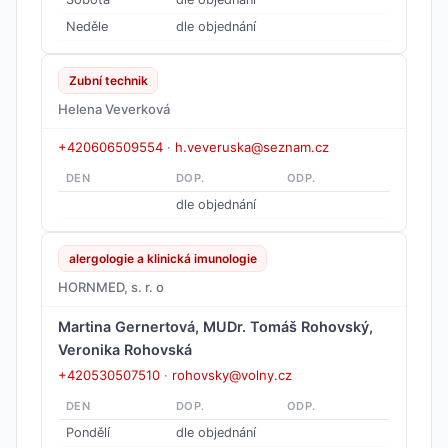
Neděle
dle objednání
Zubní technik
Helena Veverková
+420606509554
·
h.veveruska@seznam.cz
DEN
DOP.
ODP.
dle objednání
alergologie a klinická imunologie
HORNMED, s. r. o
Martina Gernertová, MUDr. Tomáš Rohovský,
Veronika Rohovská
+420530507510
·
rohovsky@volny.cz
DEN
DOP.
ODP.
Pondělí
dle objednání