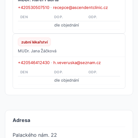
+420530507510
·
recepce@ascendentclinic.cz
DEN
DOP.
ODP.
dle objednání
zubní lékařství
MUDr. Jana Žáčková
+420546412430
·
h.veveruska@seznam.cz
DEN
DOP.
ODP.
dle objednání
Adresa
Palackého nám. 22