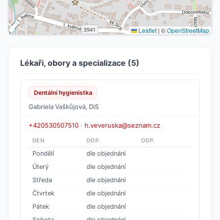
Leaflet
|
©
OpenStreetMap
Lékaři, obory a specializace (5)
Dentální hygienistka
Gabriela Vaškůjová, DiS
+420530507510
·
h.veveruska@seznam.cz
DEN
DOP.
ODP.
Pondělí
dle objednání
Úterý
dle objednání
Středa
dle objednání
Čtvrtek
dle objednání
Pátek
dle objednání
Sobota
dle objednání