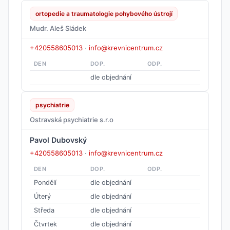
ortopedie a traumatologie pohybového ústrojí
Mudr. Aleš Sládek
+420558605013
·
info@krevnicentrum.cz
DEN
DOP.
ODP.
dle objednání
psychiatrie
Ostravská psychiatrie s.r.o
Pavol Dubovský
+420558605013
·
info@krevnicentrum.cz
DEN
DOP.
ODP.
Pondělí
dle objednání
Úterý
dle objednání
Středa
dle objednání
Čtvrtek
dle objednání