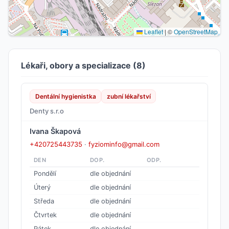
Leaflet
|
©
OpenStreetMap
Lékaři, obory a specializace (8)
Dentální hygienistka
zubní lékařství
Denty s.r.o
Ivana Škapová
+420725443735
·
fyziominfo@gmail.com
DEN
DOP.
ODP.
Pondělí
dle objednání
Úterý
dle objednání
Středa
dle objednání
Čtvrtek
dle objednání
Pátek
dle objednání