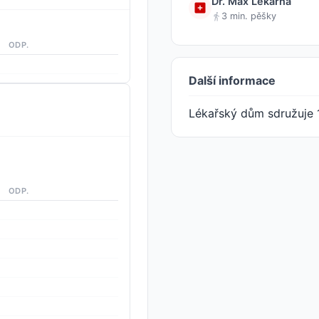
Dr. Max Lékárna
3 min. pěšky
ODP.
Další informace
Lékařský dům sdružuje 
ODP.