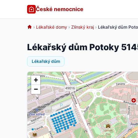
České nemocnice
›
Lékařské domy
›
Zlínský kraj
›
Lékařský dům Potok
Lékařský dům Potoky 5145
Lékařský dům
+
−