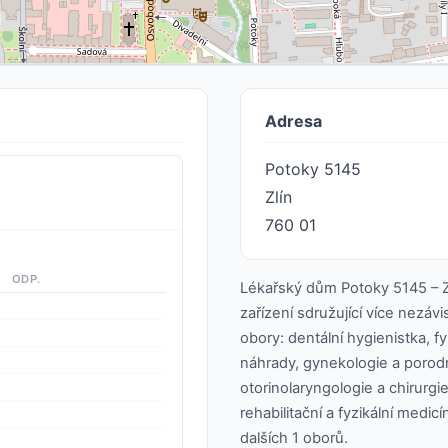
Adresa
Potoky 5145
Zlín
760 01
ODP.
Lékařský dům Potoky 5145 – Zl
zařízení sdružující více nezávi
obory: dentální hygienistka, f
náhrady, gynekologie a porodni
otorinolaryngologie a chirurgi
rehabilitační a fyzikální medi
dalších 1 oborů.