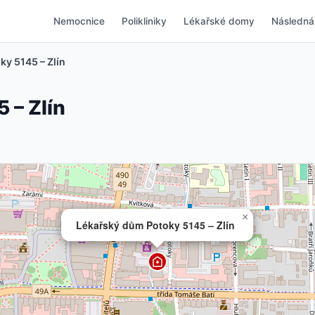
Nemocnice
Polikliniky
Lékařské domy
Následná
y 5145 – Zlín
 – Zlín
×
Lékařský dům Potoky 5145 – Zlín