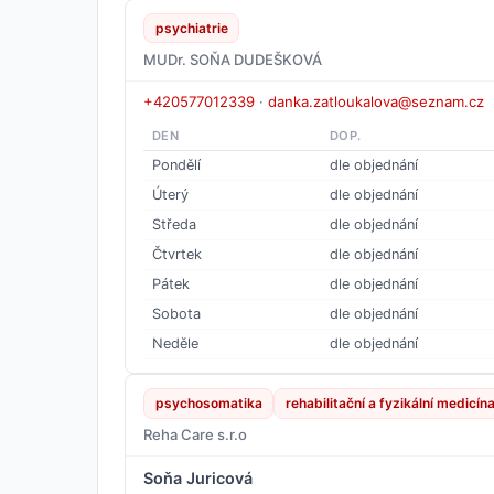
psychiatrie
MUDr. SOŇA DUDEŠKOVÁ
+420577012339
·
danka.zatloukalova@seznam.cz
DEN
DOP.
Pondělí
dle objednání
Úterý
dle objednání
Středa
dle objednání
Čtvrtek
dle objednání
Pátek
dle objednání
Sobota
dle objednání
Neděle
dle objednání
psychosomatika
rehabilitační a fyzikální medicín
Reha Care s.r.o
Soňa Juricová