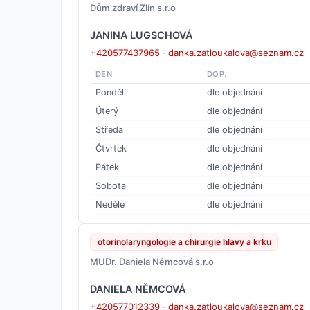
Dům zdraví Zlín s.r.o
JANINA LUGSCHOVÁ
+420577437965
·
danka.zatloukalova@seznam.cz
DEN
DOP.
Pondělí
dle objednání
Úterý
dle objednání
Středa
dle objednání
Čtvrtek
dle objednání
Pátek
dle objednání
Sobota
dle objednání
Neděle
dle objednání
otorinolaryngologie a chirurgie hlavy a krku
MUDr. Daniela Němcová s.r.o
DANIELA NĚMCOVÁ
+420577012339
·
danka.zatloukalova@seznam.cz