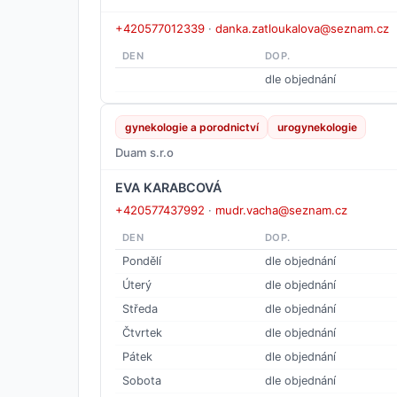
+420577012339
·
danka.zatloukalova@seznam.cz
DEN
DOP.
dle objednání
gynekologie a porodnictví
urogynekologie
Duam s.r.o
EVA KARABCOVÁ
+420577437992
·
mudr.vacha@seznam.cz
DEN
DOP.
Pondělí
dle objednání
Úterý
dle objednání
Středa
dle objednání
Čtvrtek
dle objednání
Pátek
dle objednání
Sobota
dle objednání