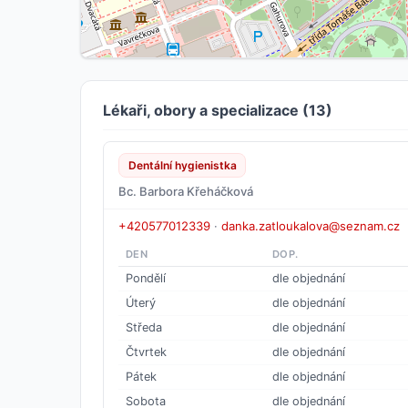
Lékaři, obory a specializace (13)
Dentální hygienistka
Bc. Barbora Křeháčková
+420577012339
·
danka.zatloukalova@seznam.cz
DEN
DOP.
Pondělí
dle objednání
Úterý
dle objednání
Středa
dle objednání
Čtvrtek
dle objednání
Pátek
dle objednání
Sobota
dle objednání