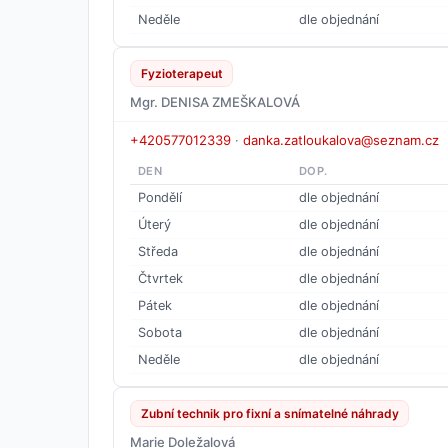
Neděle
dle objednání
Fyzioterapeut
Mgr. DENISA ZMEŠKALOVÁ
+420577012339
·
danka.zatloukalova@seznam.cz
DEN
DOP.
Pondělí
dle objednání
Úterý
dle objednání
Středa
dle objednání
Čtvrtek
dle objednání
Pátek
dle objednání
Sobota
dle objednání
Neděle
dle objednání
Zubní technik pro fixní a snímatelné náhrady
Marie Doležalová