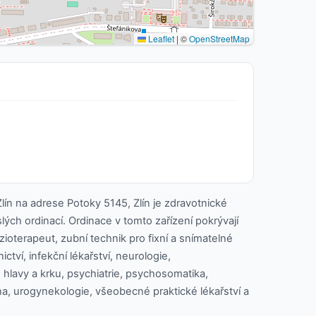
Leaflet
|
©
OpenStreetMap
ín na adrese Potoky 5145, Zlín je zdravotnické
slých ordinací. Ordinace v tomto zařízení pokrývají
yzioterapeut, zubní technik pro fixní a snímatelné
ctví, infekční lékařství, neurologie,
e hlavy a krku, psychiatrie, psychosomatika,
cína, urogynekologie, všeobecné praktické lékařství a