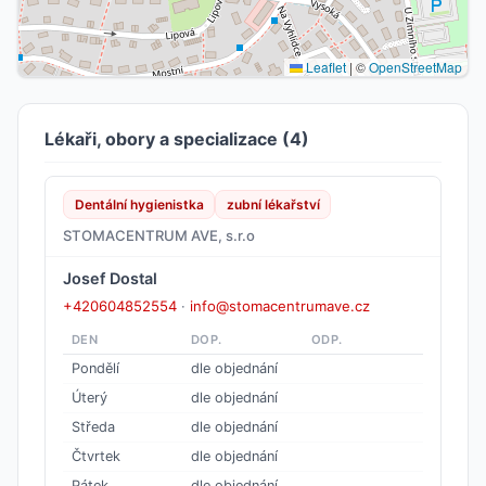
Leaflet
|
©
OpenStreetMap
Lékaři, obory a specializace (4)
Dentální hygienistka
zubní lékařství
STOMACENTRUM AVE, s.r.o
Josef Dostal
+420604852554
·
info@stomacentrumave.cz
DEN
DOP.
ODP.
Pondělí
dle objednání
Úterý
dle objednání
Středa
dle objednání
Čtvrtek
dle objednání
Pátek
dle objednání