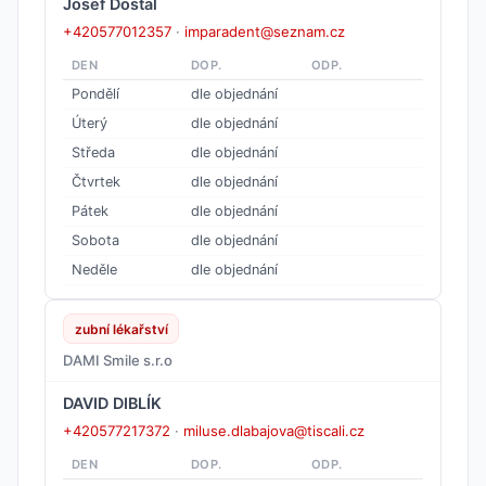
Josef Dostal
+420577012357
·
imparadent@seznam.cz
DEN
DOP.
ODP.
Pondělí
dle objednání
Úterý
dle objednání
Středa
dle objednání
Čtvrtek
dle objednání
Pátek
dle objednání
Sobota
dle objednání
Neděle
dle objednání
zubní lékařství
DAMI Smile s.r.o
DAVID DIBLÍK
+420577217372
·
miluse.dlabajova@tiscali.cz
DEN
DOP.
ODP.