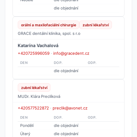
dle objednání
orální a maxilofaciální chirurgie
zubní lékařství
GRACE dentální klinika, spol. s r.o
Katarína Vachalová
+420725996059
·
info@gracedent.cz
DEN
DOP.
ODP.
dle objednání
zubní lékařství
MUDr. Klára Preclíková
+420577522872
·
preclik@avonet.cz
DEN
DOP.
ODP.
Pondělí
dle objednání
Úterý
dle objednání