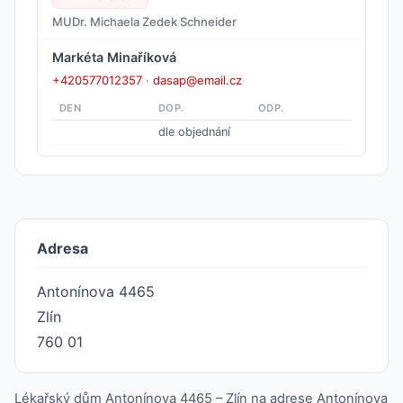
MUDr. Michaela Zedek Schneider
Markéta Minaříková
+420577012357
·
dasap@email.cz
DEN
DOP.
ODP.
dle objednání
Adresa
Antonínova 4465
Zlín
760 01
Lékařský dům Antonínova 4465 – Zlín na adrese Antonínova