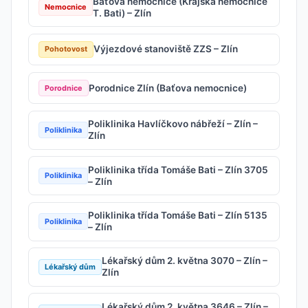
Baťova nemocnice (Krajská nemocnice
Nemocnice
T. Bati) – Zlín
Výjezdové stanoviště ZZS – Zlín
Pohotovost
Porodnice Zlín (Baťova nemocnice)
Porodnice
Poliklinika Havlíčkovo nábřeží – Zlín –
Poliklinika
Zlín
Poliklinika třída Tomáše Bati – Zlín 3705
Poliklinika
– Zlín
Poliklinika třída Tomáše Bati – Zlín 5135
Poliklinika
– Zlín
Lékařský dům 2. května 3070 – Zlín –
Lékařský dům
Zlín
Lékařský dům 2. května 3646 – Zlín –