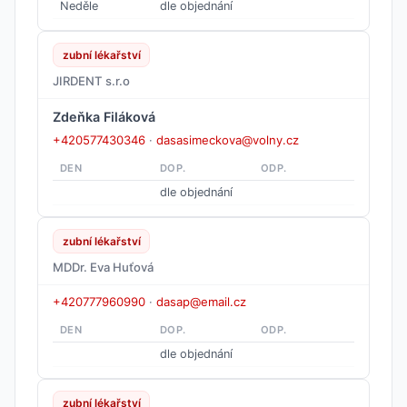
Neděle
dle objednání
zubní lékařství
JIRDENT s.r.o
Zdeňka Filáková
+420577430346
·
dasasimeckova@volny.cz
DEN
DOP.
ODP.
dle objednání
zubní lékařství
MDDr. Eva Huťová
+420777960990
·
dasap@email.cz
DEN
DOP.
ODP.
dle objednání
zubní lékařství