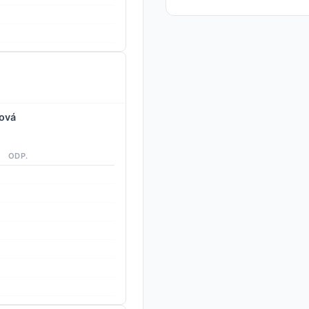
ková
ODP.