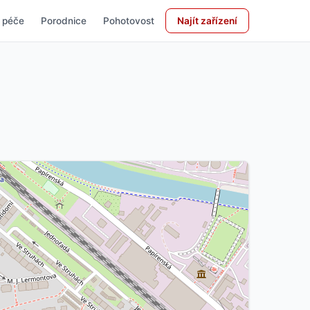
 péče
Porodnice
Pohotovost
Najít zařízení