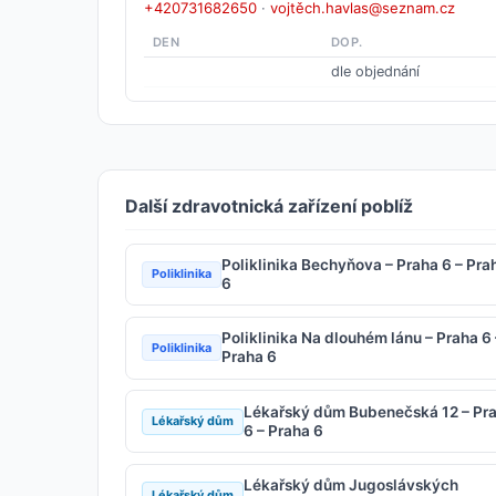
+420731682650
·
vojtěch.havlas@seznam.cz
DEN
DOP.
dle objednání
Další zdravotnická zařízení poblíž
Poliklinika Bechyňova – Praha 6 – Pra
Poliklinika
6
Poliklinika Na dlouhém lánu – Praha 6 
Poliklinika
Praha 6
Lékařský dům Bubenečská 12 – Pr
Lékařský dům
6 – Praha 6
Lékařský dům Jugoslávských
Lékařský dům