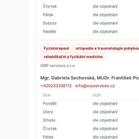
Čtvrtek
dle objednání
Pátek
dle objednání
Sobota
dle objednání
Neděle
dle objednání
Fyzioterapeut
ortopedie a traumatologie pohybov
rehabilitační a fyzikální medicína
ORP services s.r.o
Mgr. Gabriela Sechovská, MUDr. František Pi
+420233338112
·
info@orpservices.cz
DEN
DOP.
Pondělí
dle objednání
Úterý
dle objednání
Středa
dle objednání
Čtvrtek
dle objednání
Pátek
dle objednání