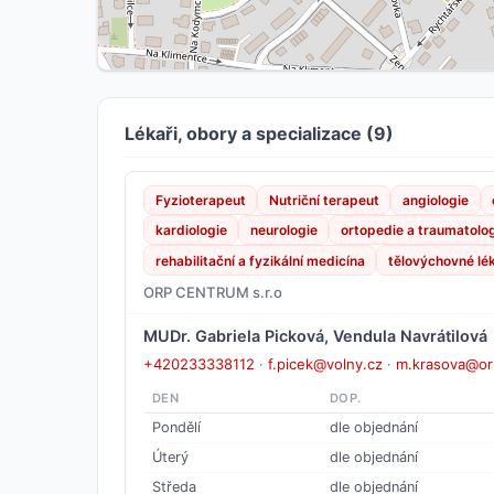
Lékaři, obory a specializace (9)
Fyzioterapeut
Nutriční terapeut
angiologie
kardiologie
neurologie
ortopedie a traumatolo
rehabilitační a fyzikální medicína
tělovýchovné lék
ORP CENTRUM s.r.o
MUDr. Gabriela Picková, Vendula Navrátilová
+420233338112
·
f.picek@volny.cz
·
m.krasova@or
DEN
DOP.
Pondělí
dle objednání
Úterý
dle objednání
Středa
dle objednání