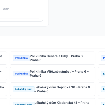
ODP.
ha
Poliklinika Generála Píky – Praha 6 –
Poliklinika
P
Praha 6
–
Poliklinika Vítězné náměstí – Praha 6 –
Poliklinika
L
Praha 6
aha
Lékařský dům Dejvická 38 – Praha 6
Lékařský dům
L
– Praha 6
Lékařský dům Kladenská 41 – Praha
Lékařský dům
L