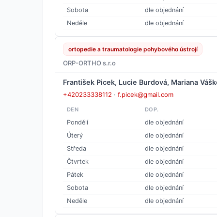
Sobota
dle objednání
Neděle
dle objednání
ortopedie a traumatologie pohybového ústrojí
ORP-ORTHO s.r.o
František Picek, Lucie Burdová, Mariana Váš
+420233338112
·
f.picek@gmail.com
DEN
DOP.
Pondělí
dle objednání
Úterý
dle objednání
Středa
dle objednání
Čtvrtek
dle objednání
Pátek
dle objednání
Sobota
dle objednání
Neděle
dle objednání