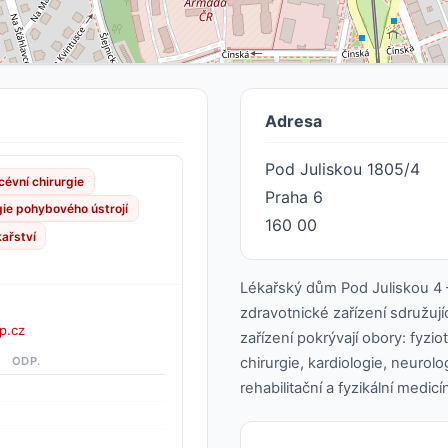
Adresa
Pod Juliskou 1805/4
cévní chirurgie
Praha 6
gie pohybového ústrojí
160 00
ařství
Lékařský dům Pod Juliskou 4 –
zdravotnické zařízení sdružují
p.cz
zařízení pokrývají obory: fyzio
ODP.
chirurgie, kardiologie, neurol
rehabilitační a fyzikální medic