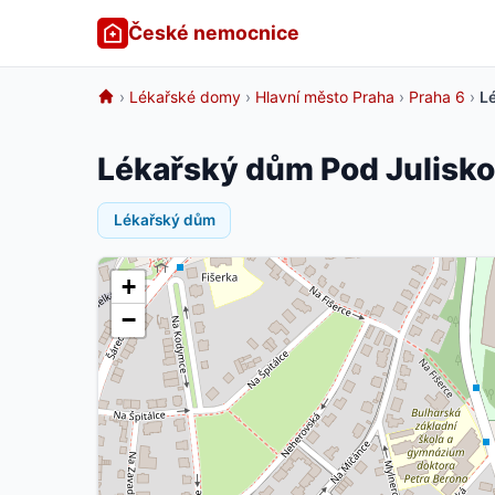
České nemocnice
›
Lékařské domy
›
Hlavní město Praha
›
Praha 6
›
L
Lékařský dům Pod Julisko
Lékařský dům
+
−