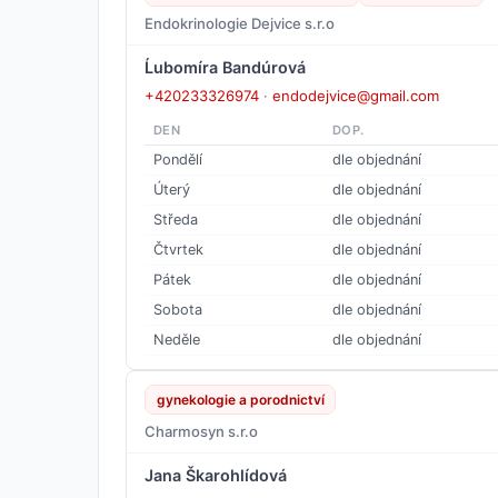
Endokrinologie Dejvice s.r.o
Ĺubomíra Bandúrová
+420233326974
·
endodejvice@gmail.com
DEN
DOP.
Pondělí
dle objednání
Úterý
dle objednání
Středa
dle objednání
Čtvrtek
dle objednání
Pátek
dle objednání
Sobota
dle objednání
Neděle
dle objednání
gynekologie a porodnictví
Charmosyn s.r.o
Jana Škarohlídová