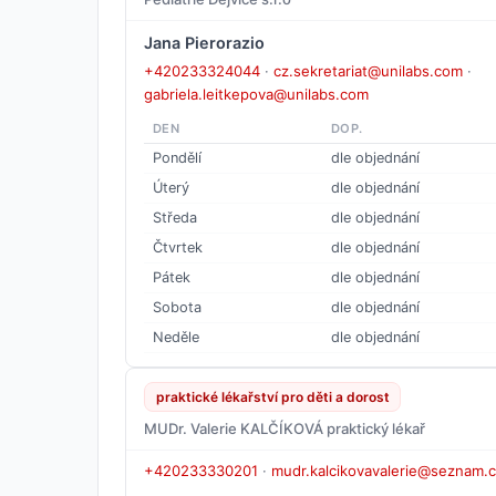
Jana Pierorazio
+420233324044
·
cz.sekretariat@unilabs.com
·
gabriela.leitkepova@unilabs.com
DEN
DOP.
Pondělí
dle objednání
Úterý
dle objednání
Středa
dle objednání
Čtvrtek
dle objednání
Pátek
dle objednání
Sobota
dle objednání
Neděle
dle objednání
praktické lékařství pro děti a dorost
MUDr. Valerie KALČÍKOVÁ praktický lékař
+420233330201
·
mudr.kalcikovavalerie@seznam.