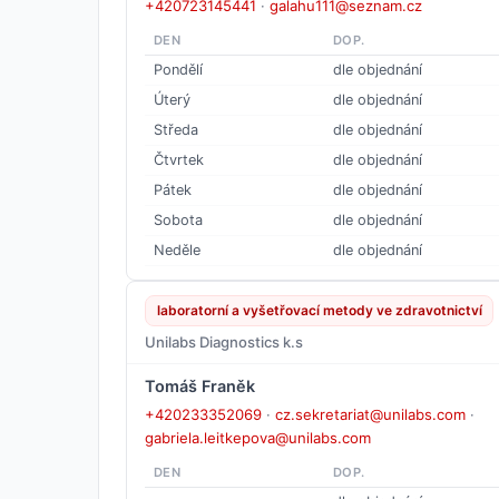
+420723145441
·
galahu111@seznam.cz
DEN
DOP.
Pondělí
dle objednání
Úterý
dle objednání
Středa
dle objednání
Čtvrtek
dle objednání
Pátek
dle objednání
Sobota
dle objednání
Neděle
dle objednání
laboratorní a vyšetřovací metody ve zdravotnictví
Unilabs Diagnostics k.s
Tomáš Franěk
+420233352069
·
cz.sekretariat@unilabs.com
·
gabriela.leitkepova@unilabs.com
DEN
DOP.