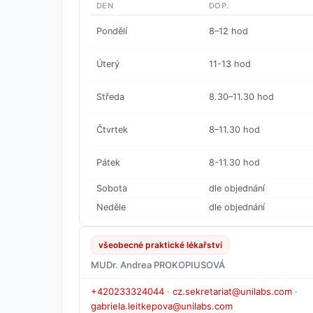
DEN
DOP.
Pondělí
8–12 hod
Úterý
11-13 hod
Středa
8.30–11.30 hod
Čtvrtek
8–11.30 hod
Pátek
8-11.30 hod
Sobota
dle objednání
Neděle
dle objednání
všeobecné praktické lékařství
MUDr. Andrea PROKOPIUSOVÁ
+420233324044
·
cz.sekretariat@unilabs.com
·
gabriela.leitkepova@unilabs.com