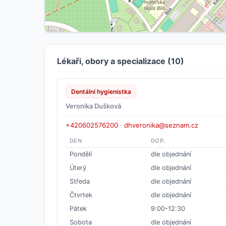
Lékaři, obory a specializace (10)
Dentální hygienistka
Veronika Dušková
+420602576200
·
dhveronika@seznam.cz
DEN
DOP.
Pondělí
dle objednání
Úterý
dle objednání
Středa
dle objednání
Čtvrtek
dle objednání
Pátek
9:00-12:30
Sobota
dle objednání