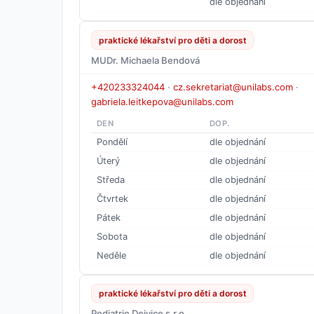
dle objednání
praktické lékařství pro děti a dorost
MUDr. Michaela Bendová
+420233324044
·
cz.sekretariat@unilabs.com
·
gabriela.leitkepova@unilabs.com
DEN
DOP.
Pondělí
dle objednání
Úterý
dle objednání
Středa
dle objednání
Čtvrtek
dle objednání
Pátek
dle objednání
Sobota
dle objednání
Neděle
dle objednání
praktické lékařství pro děti a dorost
Pediatrie Dejvice s.r.o