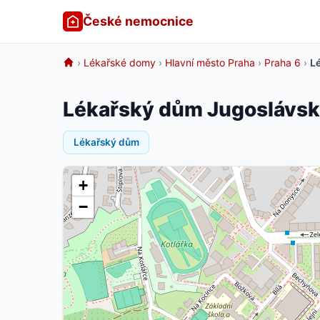
České nemocnice
›
Lékařské domy
›
Hlavní město Praha
›
Praha 6
›
L
Lékařský dům Jugoslávský
Lékařský dům
+
−