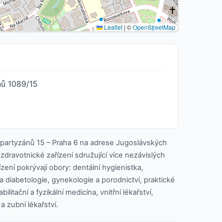
Leaflet
|
©
OpenStreetMap
nů 1089/15
partyzánů 15 – Praha 6 na adrese Jugoslávských
zdravotnické zařízení sdružující více nezávislých
ízení pokrývají obory: dentální hygienistka,
a diabetologie, gynekologie a porodnictví, praktické
bilitační a fyzikální medicína, vnitřní lékařství,
a zubní lékařství.