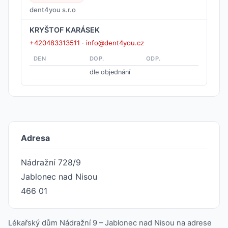
dent4you s.r.o
KRYŠTOF KARÁSEK
+420483313511
·
info@dent4you.cz
DEN
DOP.
ODP.
dle objednání
Adresa
Nádražní 728/9
Jablonec nad Nisou
466 01
Lékařský dům Nádražní 9 – Jablonec nad Nisou na adrese