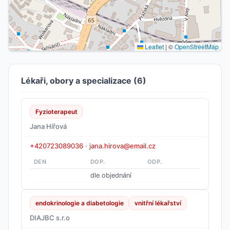
Leaflet
|
©
OpenStreetMap
Lékaři, obory a specializace (6)
Fyzioterapeut
Jana Hířová
+420723089036
·
jana.hirova@email.cz
DEN
DOP.
ODP.
dle objednání
endokrinologie a diabetologie
vnitřní lékařství
DIAJBC s.r.o