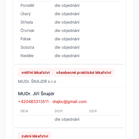
Pondělí
dle objednání
Úterý
dle objednání
Středa
dle objednání
Čtvrtek
dle objednání
Pátek
dle objednání
Sobota
dle objednání
Neděle
dle objednání
vnitřní lékařství
všeobecné praktické lékařství
MUDr. ŠNAJDR s.r.o
MUDr. Jiří Šnajdr
+420483313511
·
diajbc@gmail.com
DEN
DOP.
ODP.
dle objednání
zubní lékařství