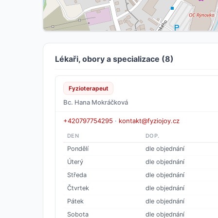
Lékaři, obory a specializace (8)
Fyzioterapeut
Bc. Hana Mokráčková
+420797754295
·
kontakt@fyziojoy.cz
DEN
DOP.
Pondělí
dle objednání
Úterý
dle objednání
Středa
dle objednání
Čtvrtek
dle objednání
Pátek
dle objednání
Sobota
dle objednání