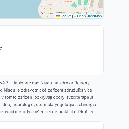
Leaflet
|
©
OpenStreetMap
7
é 7 – Jablonec nad Nisou na adrese Boženy
Nisou je zdravotnické zařízení sdružující více
 v tomto zařízení pokrývají obory: fyzioterapeut,
niatrie, neurologie, otorinolaryngologie a chirurgie
razovací metody a všeobecné praktické lékařství.