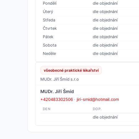
Pondělí
dle objednání
Úterý
dle objednání
Středa
dle objednání
Čtvrtek
dle objednání
Pátek
dle objednání
Sobota
dle objednání
Neděle
dle objednání
všeobecné praktické lékařství
MUDr. Jiří Šmíd s.r.o
MUDr. Jiří Šmíd
+420483302506
·
jiri-smid@hotmail.com
DEN
DOP.
dle objednání