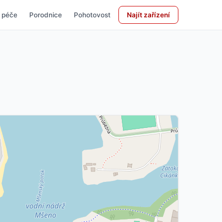
 péče
Porodnice
Pohotovost
Najít zařízení