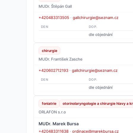
MUDr. Štěpán Gall
+420483313505
·
gallchirurgie@seznam.cz
DEN
DOP.
dle objednání
chirurgie
MUDr. František Zasche
+420602712193
·
gallchirurgie@seznam.cz
DEN
DOP.
dle objednání
foniatrie
otorinolaryngologie a chirurgie hlavy a k
ORLAFON s.r.o
MUDr. Marek Bursa
+420483311638
·
ordinace@marekbursa.cz