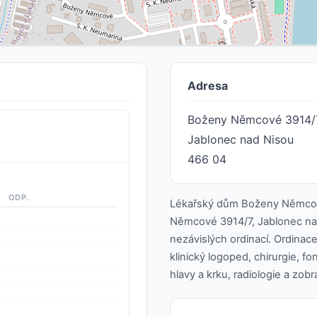
Adresa
Boženy Němcové 3914/
Jablonec nad Nisou
466 04
ODP.
Lékařský dům Boženy Němcov
Němcové 3914/7, Jablonec nad 
nezávislých ordinací. Ordinace
klinický logoped, chirurgie, fo
hlavy a krku, radiologie a zob