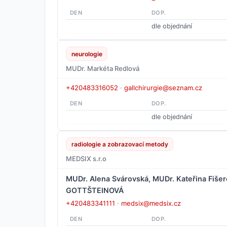
DEN
DOP.
dle objednání
neurologie
MUDr. Markéta Redlová
+420483316052
·
gallchirurgie@seznam.cz
DEN
DOP.
dle objednání
radiologie a zobrazovací metody
MEDSIX s.r.o
MUDr. Alena Svárovská, MUDr. Kateřina Fiše
GOTTŠTEINOVÁ
+420483341111
·
medsix@medsix.cz
DEN
DOP.