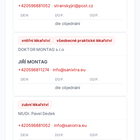
+420596881052
·
stranskyjiri@post.cz
DEN
DOP.
ODP.
dle objednání
vnitřní lékařství
všeobecné praktické lékařství
DOKTOR MONTAG s.r.o
JIŘÍ MONTAG
+420596811274
·
info@sanixtra.eu
DEN
DOP.
ODP.
dle objednání
zubní lékařství
MUDr. Pavel Dedek
+420596881052
·
info@sanixtra.eu
DEN
DOP.
ODP.