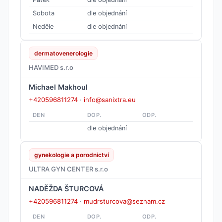
Sobota
dle objednání
Neděle
dle objednání
dermatovenerologie
HAVIMED s.r.o
Michael Makhoul
+420596811274
·
info@sanixtra.eu
DEN
DOP.
ODP.
dle objednání
gynekologie a porodnictví
ULTRA GYN CENTER s.r.o
NADĚŽDA ŠTURCOVÁ
+420596811274
·
mudrsturcova@seznam.cz
DEN
DOP.
ODP.