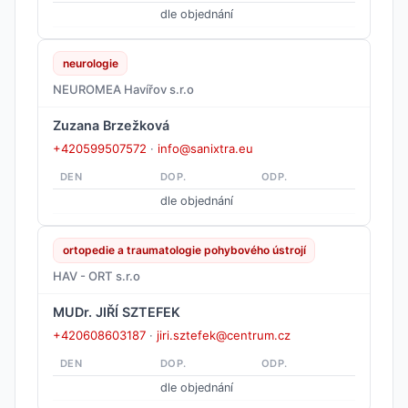
dle objednání
neurologie
NEUROMEA Havířov s.r.o
Zuzana Brzežková
+420599507572
·
info@sanixtra.eu
DEN
DOP.
ODP.
dle objednání
ortopedie a traumatologie pohybového ústrojí
HAV - ORT s.r.o
MUDr. JIŘÍ SZTEFEK
+420608603187
·
jiri.sztefek@centrum.cz
DEN
DOP.
ODP.
dle objednání