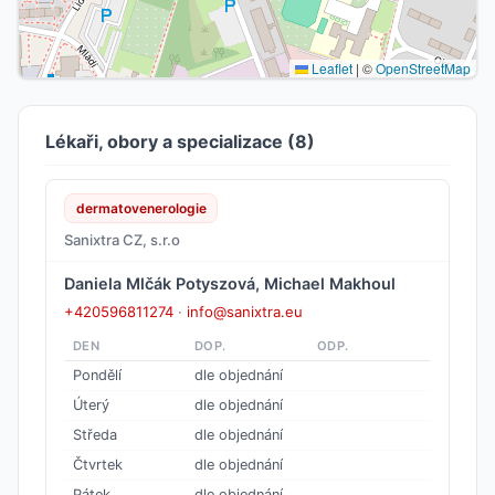
Leaflet
|
©
OpenStreetMap
Lékaři, obory a specializace (8)
dermatovenerologie
Sanixtra CZ, s.r.o
Daniela Mlčák Potyszová, Michael Makhoul
+420596811274
·
info@sanixtra.eu
DEN
DOP.
ODP.
Pondělí
dle objednání
Úterý
dle objednání
Středa
dle objednání
Čtvrtek
dle objednání
Pátek
dle objednání