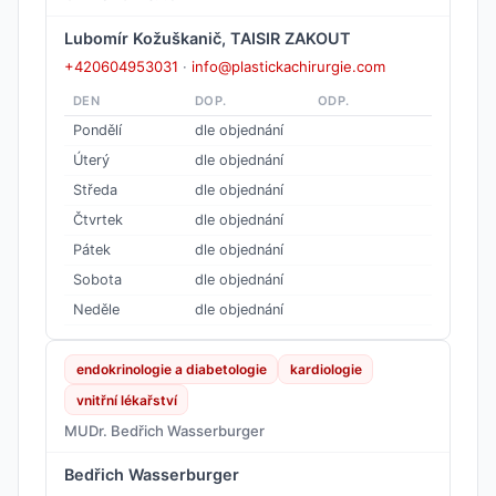
Lubomír Kožuškanič, TAISIR ZAKOUT
+420604953031
·
info@plastickachirurgie.com
DEN
DOP.
ODP.
Pondělí
dle objednání
Úterý
dle objednání
Středa
dle objednání
Čtvrtek
dle objednání
Pátek
dle objednání
Sobota
dle objednání
Neděle
dle objednání
endokrinologie a diabetologie
kardiologie
vnitřní lékařství
MUDr. Bedřich Wasserburger
Bedřich Wasserburger