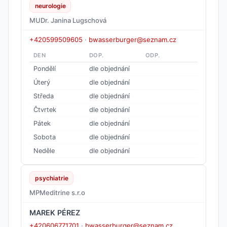
neurologie
MUDr. Janina Lugschová
+420599509605
·
bwasserburger@seznam.cz
DEN
DOP.
ODP.
Pondělí
dle objednání
Úterý
dle objednání
Středa
dle objednání
Čtvrtek
dle objednání
Pátek
dle objednání
Sobota
dle objednání
Neděle
dle objednání
psychiatrie
MPMeditrine s.r.o
MAREK PÉREZ
+420606771701
·
bwasserburger@seznam.cz