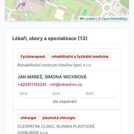
Leaflet
|
©
OpenStreetMap
Lékaři, obory a specializace (13)
Fyzioterapeut
rehabilitační a fyzikální medicína
Rehabilitační centrum Havířov spol. s r.o
JAN MAREŠ, SIMONA WICHROVÁ
+420411192241
·
rch@rchavirov.cz
DEN
DOP.
ODP.
dle objednání
chirurgie
plastická chirurgie
CLEOPATRA CLINIC, KLINIKA PLASTICKÉ
CHIRURGIE s.r.o