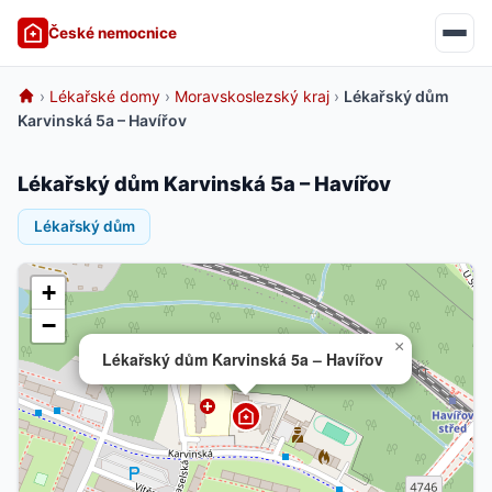
České nemocnice
›
Lékařské domy
›
Moravskoslezský kraj
›
Lékařský dům
Karvinská 5a – Havířov
Lékařský dům Karvinská 5a – Havířov
Lékařský dům
+
−
×
Lékařský dům Karvinská 5a – Havířov