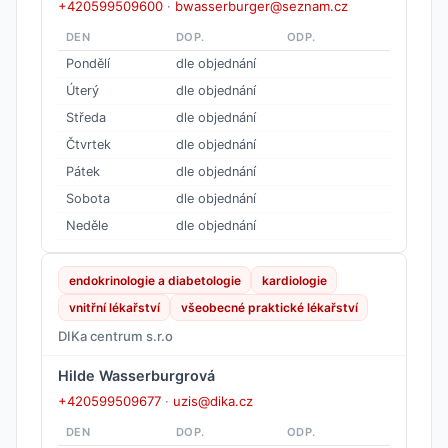
+420599509600
·
bwasserburger@seznam.cz
DEN
DOP.
ODP.
Pondělí
dle objednání
Úterý
dle objednání
Středa
dle objednání
Čtvrtek
dle objednání
Pátek
dle objednání
Sobota
dle objednání
Neděle
dle objednání
endokrinologie a diabetologie
kardiologie
vnitřní lékařství
všeobecné praktické lékařství
DIKa centrum s.r.o
Hilde Wasserburgrová
+420599509677
·
uzis@dika.cz
DEN
DOP.
ODP.