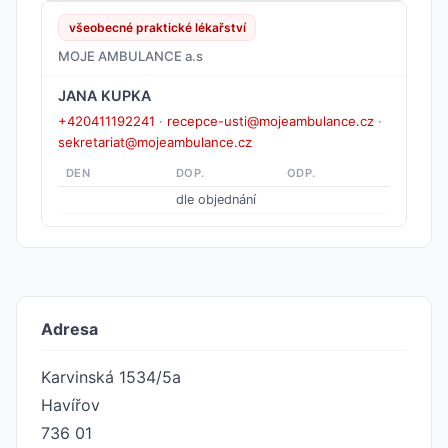
všeobecné praktické lékařství
MOJE AMBULANCE a.s
JANA KUPKA
+420411192241
·
recepce-usti@mojeambulance.cz
·
sekretariat@mojeambulance.cz
DEN
DOP.
ODP.
dle objednání
Adresa
Karvinská 1534/5a
Havířov
736 01