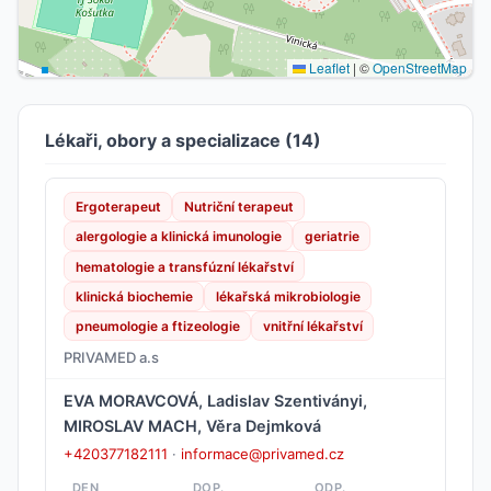
Leaflet
|
©
OpenStreetMap
Lékaři, obory a specializace (14)
Ergoterapeut
Nutriční terapeut
alergologie a klinická imunologie
geriatrie
hematologie a transfúzní lékařství
klinická biochemie
lékařská mikrobiologie
pneumologie a ftizeologie
vnitřní lékařství
PRIVAMED a.s
EVA MORAVCOVÁ, Ladislav Szentiványi,
MIROSLAV MACH, Věra Dejmková
+420377182111
·
informace@privamed.cz
DEN
DOP.
ODP.