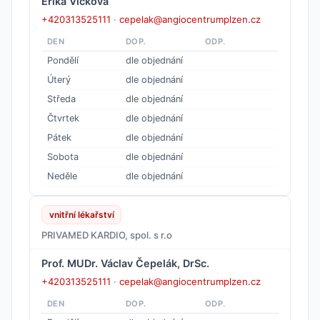
Erika Vlčková
+420313525111
·
cepelak@angiocentrumplzen.cz
DEN
DOP.
ODP.
Pondělí
dle objednání
Úterý
dle objednání
Středa
dle objednání
Čtvrtek
dle objednání
Pátek
dle objednání
Sobota
dle objednání
Neděle
dle objednání
vnitřní lékařství
PRIVAMED KARDIO, spol. s r.o
Prof. MUDr. Václav Čepelák, DrSc.
+420313525111
·
cepelak@angiocentrumplzen.cz
DEN
DOP.
ODP.