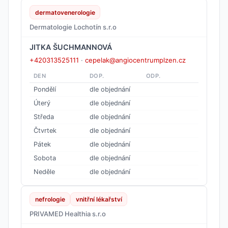
dermatovenerologie
Dermatologie Lochotín s.r.o
JITKA ŠUCHMANNOVÁ
+420313525111
·
cepelak@angiocentrumplzen.cz
DEN
DOP.
ODP.
Pondělí
dle objednání
Úterý
dle objednání
Středa
dle objednání
Čtvrtek
dle objednání
Pátek
dle objednání
Sobota
dle objednání
Neděle
dle objednání
nefrologie
vnitřní lékařství
PRIVAMED Healthia s.r.o