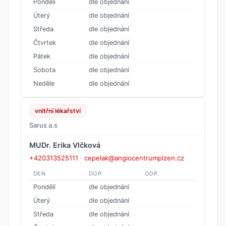
Pondělí
dle objednání
Úterý
dle objednání
Středa
dle objednání
Čtvrtek
dle objednání
Pátek
dle objednání
Sobota
dle objednání
Neděle
dle objednání
vnitřní lékařství
Sarus a.s
MUDr. Erika Vlčková
+420313525111
·
cepelak@angiocentrumplzen.cz
DEN
DOP.
ODP.
Pondělí
dle objednání
Úterý
dle objednání
Středa
dle objednání