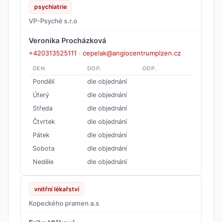
psychiatrie
VP-Psyché s.r.o
Veronika Procházková
+420313525111
·
cepelak@angiocentrumplzen.cz
DEN
DOP.
ODP.
Pondělí
dle objednání
Úterý
dle objednání
Středa
dle objednání
Čtvrtek
dle objednání
Pátek
dle objednání
Sobota
dle objednání
Neděle
dle objednání
vnitřní lékařství
Kopeckého pramen a.s