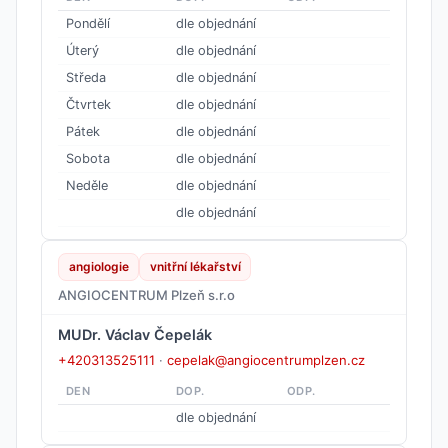
Pondělí
dle objednání
Úterý
dle objednání
Středa
dle objednání
Čtvrtek
dle objednání
Pátek
dle objednání
Sobota
dle objednání
Neděle
dle objednání
dle objednání
angiologie
vnitřní lékařství
ANGIOCENTRUM Plzeň s.r.o
MUDr. Václav Čepelák
+420313525111
·
cepelak@angiocentrumplzen.cz
DEN
DOP.
ODP.
dle objednání