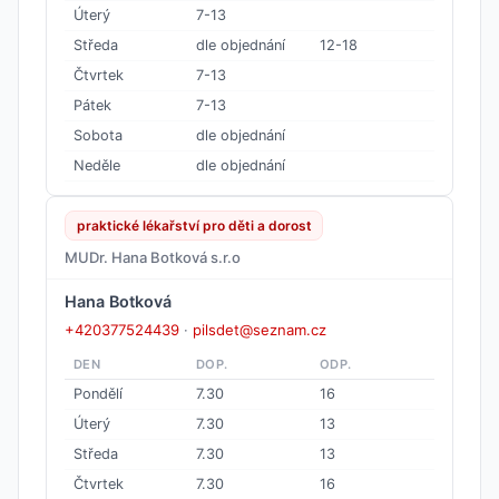
Úterý
7-13
Středa
dle objednání
12-18
Čtvrtek
7-13
Pátek
7-13
Sobota
dle objednání
Neděle
dle objednání
praktické lékařství pro děti a dorost
MUDr. Hana Botková s.r.o
Hana Botková
+420377524439
·
pilsdet@seznam.cz
DEN
DOP.
ODP.
Pondělí
7.30
16
Úterý
7.30
13
Středa
7.30
13
Čtvrtek
7.30
16