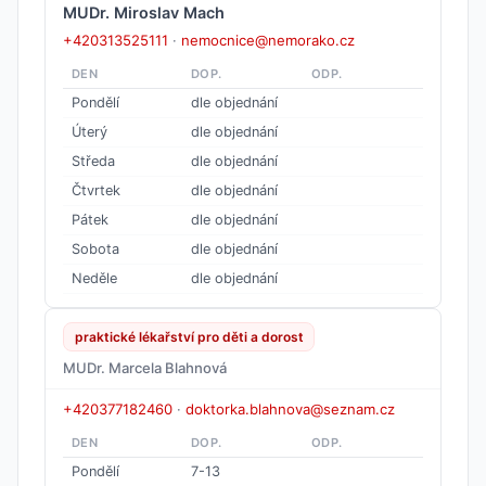
MUDr. Miroslav Mach
+420313525111
·
nemocnice@nemorako.cz
DEN
DOP.
ODP.
Pondělí
dle objednání
Úterý
dle objednání
Středa
dle objednání
Čtvrtek
dle objednání
Pátek
dle objednání
Sobota
dle objednání
Neděle
dle objednání
praktické lékařství pro děti a dorost
MUDr. Marcela Blahnová
+420377182460
·
doktorka.blahnova@seznam.cz
DEN
DOP.
ODP.
Pondělí
7-13