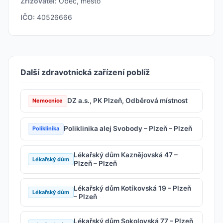
Zřizovatel:
Obec, město
IČO:
40526666
Další zdravotnická zařízení poblíž
DZ a.s., PK Plzeň, Odběrová místnost
Nemocnice
Poliklinika alej Svobody – Plzeň – Plzeň
Poliklinika
Lékařský dům Kaznějovská 47 –
Lékařský dům
Plzeň – Plzeň
Lékařský dům Kotíkovská 19 – Plzeň
Lékařský dům
– Plzeň
Lékařský dům Sokolovská 77 – Plzeň