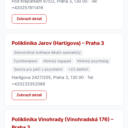
Pod Krejcárkem 975/2, Praha 3, 130 00 · Tel:
+420257811416
Zobrazit detail
Poliklinika Jarov (Hartigova) – Praha 3
Samostatná ordinace lékaře specialisty
Fyzioterapeut
Klinický logoped
Klinický psycholog
Sestra pro péči v psychiatrii
+23 dalších
Hartigova 2427/205, Praha 3, 130 00 · Tel:
+420233352069
Zobrazit detail
Poliklinika Vinohrady (Vinohradská 176) –
Praha 3