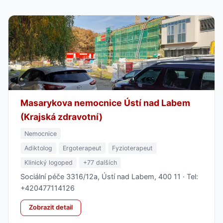
Masarykova nemocnice Ústí nad Labem
(Krajská zdravotní)
Nemocnice
Adiktolog
Ergoterapeut
Fyzioterapeut
Klinický logoped
+77 dalších
Sociální péče 3316/12a, Ústí nad Labem, 400 11 · Tel:
+420477114126
Zobrazit detail