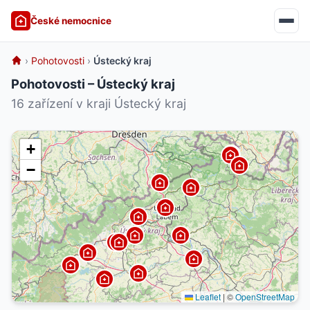
České nemocnice
›
Pohotovosti
›
Ústecký kraj
Pohotovosti – Ústecký kraj
16 zařízení v kraji Ústecký kraj
+
−
Leaflet
|
©
OpenStreetMap