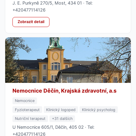
J. E. Purkyně 270/5, Most, 434 01 · Tel:
+420477114126
Zobrazit detail
Nemocnice Děčín, Krajská zdravotní, a.s
Nemocnice
Fyzioterapeut
Klinický logoped
Klinický psycholog
Nutriční terapeut
+31 dalších
U Nemocnice 605/1, Děčín, 405 02 · Tel:
+420477114126