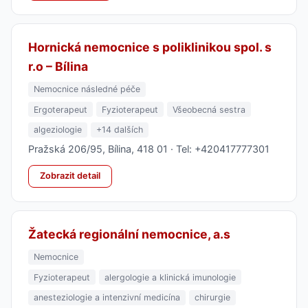
Hornická nemocnice s poliklinikou spol. s
r.o – Bílina
Nemocnice následné péče
Ergoterapeut
Fyzioterapeut
Všeobecná sestra
algeziologie
+14 dalších
Pražská 206/95, Bílina, 418 01 · Tel: +420417777301
Zobrazit detail
Žatecká regionální nemocnice, a.s
Nemocnice
Fyzioterapeut
alergologie a klinická imunologie
anesteziologie a intenzivní medicína
chirurgie