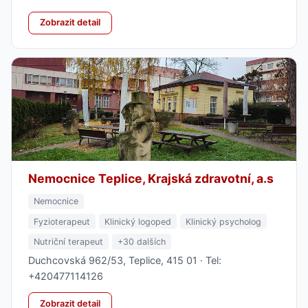
Zobrazit detail
Nemocnice Teplice, Krajská zdravotní, a.s
Nemocnice
Fyzioterapeut
Klinický logoped
Klinický psycholog
Nutriční terapeut
+30 dalších
Duchcovská 962/53, Teplice, 415 01 · Tel:
+420477114126
Zobrazit detail