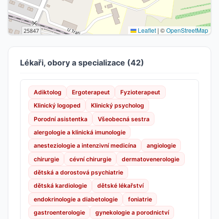
Leaflet
|
©
OpenStreetMap
Lékaři, obory a specializace (42)
Adiktolog
Ergoterapeut
Fyzioterapeut
Klinický logoped
Klinický psycholog
Porodní asistentka
Všeobecná sestra
alergologie a klinická imunologie
anesteziologie a intenzivní medicína
angiologie
chirurgie
cévní chirurgie
dermatovenerologie
dětská a dorostová psychiatrie
dětská kardiologie
dětské lékařství
endokrinologie a diabetologie
foniatrie
gastroenterologie
gynekologie a porodnictví