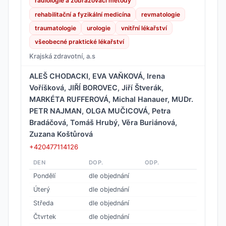
radiologie a zobrazovací metody
rehabilitační a fyzikální medicína
revmatologie
traumatologie
urologie
vnitřní lékařství
všeobecné praktické lékařství
Krajská zdravotní, a.s
ALEŠ CHODACKI, EVA VAŇKOVÁ, Irena
Voříšková, JIŘÍ BOROVEC, Jiří Štverák,
MARKÉTA RUFFEROVÁ, Michal Hanauer, MUDr.
PETR NAJMAN, OLGA MUČICOVÁ, Petra
Bradáčová, Tomáš Hrubý, Věra Buriánová,
Zuzana Koštůrová
+420477114126
DEN
DOP.
ODP.
Pondělí
dle objednání
Úterý
dle objednání
Středa
dle objednání
Čtvrtek
dle objednání