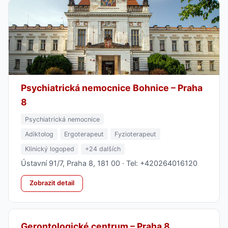
Psychiatrická nemocnice Bohnice – Praha
8
Psychiatrická nemocnice
Adiktolog
Ergoterapeut
Fyzioterapeut
Klinický logoped
+24 dalších
Ústavní 91/7, Praha 8, 181 00 · Tel: +420264016120
Zobrazit detail
Gerontologické centrum – Praha 8