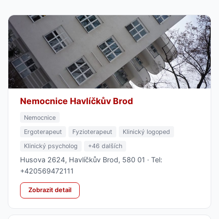
Nemocnice Havlíčkův Brod
Nemocnice
Ergoterapeut
Fyzioterapeut
Klinický logoped
Klinický psycholog
+46 dalších
Husova 2624, Havlíčkův Brod, 580 01 · Tel:
+420569472111
Zobrazit detail