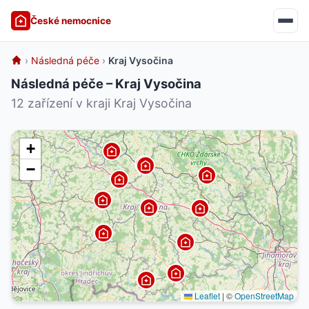
České nemocnice
›
Následná péče
›
Kraj Vysočina
Následná péče – Kraj Vysočina
12 zařízení v kraji Kraj Vysočina
+
−
Leaflet
|
©
OpenStreetMap