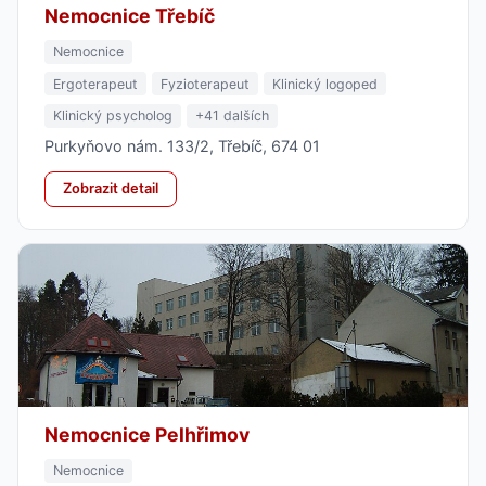
Nemocnice Třebíč
Nemocnice
Ergoterapeut
Fyzioterapeut
Klinický logoped
Klinický psycholog
+41 dalších
Purkyňovo nám. 133/2, Třebíč, 674 01
Zobrazit detail
Nemocnice Pelhřimov
Nemocnice