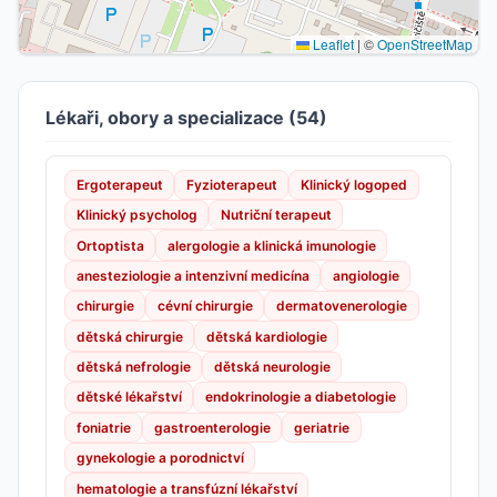
Leaflet
|
©
OpenStreetMap
Lékaři, obory a specializace (54)
Ergoterapeut
Fyzioterapeut
Klinický logoped
Klinický psycholog
Nutriční terapeut
Ortoptista
alergologie a klinická imunologie
anesteziologie a intenzivní medicína
angiologie
chirurgie
cévní chirurgie
dermatovenerologie
dětská chirurgie
dětská kardiologie
dětská nefrologie
dětská neurologie
dětské lékařství
endokrinologie a diabetologie
foniatrie
gastroenterologie
geriatrie
gynekologie a porodnictví
hematologie a transfúzní lékařství