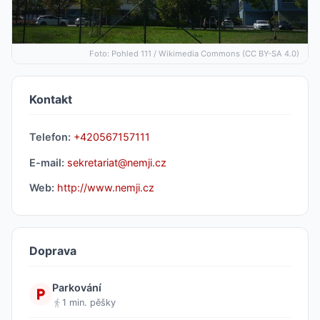
Foto: Pohled 111 / Wikimedia Commons (CC BY-SA 4.0)
Kontakt
Telefon:
+420567157111
E-mail:
sekretariat@nemji.cz
Web:
http://www.nemji.cz
Doprava
Parkování
1 min. pěšky