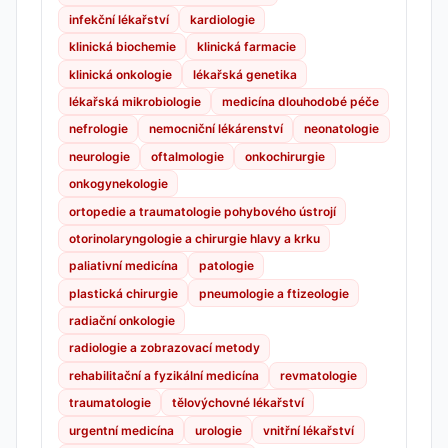
infekční lékařství
kardiologie
klinická biochemie
klinická farmacie
klinická onkologie
lékařská genetika
lékařská mikrobiologie
medicína dlouhodobé péče
nefrologie
nemocniční lékárenství
neonatologie
neurologie
oftalmologie
onkochirurgie
onkogynekologie
ortopedie a traumatologie pohybového ústrojí
otorinolaryngologie a chirurgie hlavy a krku
paliativní medicína
patologie
plastická chirurgie
pneumologie a ftizeologie
radiační onkologie
radiologie a zobrazovací metody
rehabilitační a fyzikální medicína
revmatologie
traumatologie
tělovýchovné lékařství
urgentní medicína
urologie
vnitřní lékařství