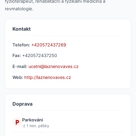
fyzioterapeut, rehabilitační a fyzikální medicína a
revmatologie.
Kontakt
Telefon:
+420572437269
Fax:
+420572437250
E-mail:
ucetni@laznenovaves.cz
Web:
http://laznenovaves.cz
Doprava
Parkování
1 min. pěšky