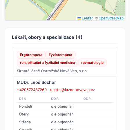
Leaflet
|
©
OpenStreetMap
Lékaři, obory a specializace (4)
Ergoterapeut
Fyzioterapeut
rehabilitační a fyzikální medicína
revmatologie
Sirnaté lázně Ostrožská Nová Ves, s.r.o
MUDr. Leoš Sochor
+420572437269
·
ucetni@laznenovaves.cz
DEN
DOP.
ODP.
Pondělí
dle objednání
Úterý
dle objednání
Středa
dle objednání
Čtvrtek
dle objednání